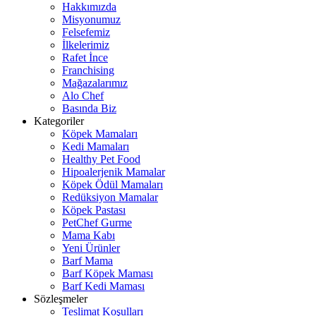
Hakkımızda
Misyonumuz
Felsefemiz
İlkelerimiz
Rafet İnce
Franchising
Mağazalarımız
Alo Chef
Basında Biz
Kategoriler
Köpek Mamaları
Kedi Mamaları
Healthy Pet Food
Hipoalerjenik Mamalar
Köpek Ödül Mamaları
Redüksiyon Mamalar
Köpek Pastası
PetChef Gurme
Mama Kabı
Yeni Ürünler
Barf Mama
Barf Köpek Maması
Barf Kedi Maması
Sözleşmeler
Teslimat Koşulları