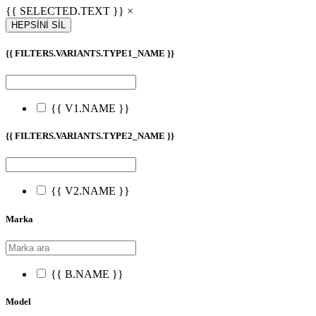
{{ SELECTED.TEXT }} ×
HEPSİNİ SİL
{{ FILTERS.VARIANTS.TYPE1_NAME }}
{{ V1.NAME }}
{{ FILTERS.VARIANTS.TYPE2_NAME }}
{{ V2.NAME }}
Marka
{{ B.NAME }}
Model