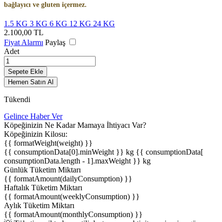
bağlayıcı ve gluten içermez.
1.5 KG
3 KG
6 KG
12 KG
24 KG
2.100,00
TL
Fiyat Alarmı
Paylaş
Adet
Sepete Ekle
Hemen Satın Al
Tükendi
Gelince Haber Ver
Köpeğinizin Ne Kadar Mamaya İhtiyacı Var?
Köpeğinizin Kilosu:
{{ formatWeight(weight) }}
{{ consumptionData[0].minWeight }} kg
{{ consumptionData[
consumptionData.length - 1].maxWeight }} kg
Günlük Tüketim Miktarı
{{ formatAmount(dailyConsumption) }}
Haftalık Tüketim Miktarı
{{ formatAmount(weeklyConsumption) }}
Aylık Tüketim Miktarı
{{ formatAmount(monthlyConsumption) }}