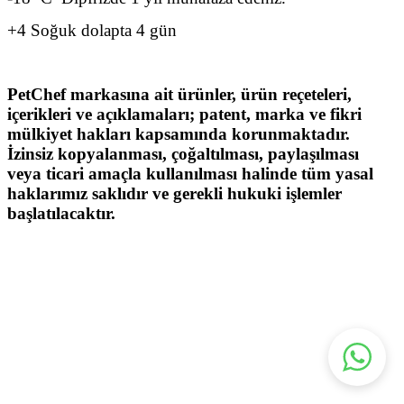
+4 Soğuk dolapta 4 gün
PetChef markasına ait ürünler, ürün reçeteleri,
içerikleri ve açıklamaları; patent, marka ve fikri
mülkiyet hakları kapsamında korunmaktadır.
İzinsiz kopyalanması, çoğaltılması, paylaşılması
veya ticari amaçla kullanılması halinde tüm yasal
haklarımız saklıdır ve gerekli hukuki işlemler
başlatılacaktır.
Malzemeler:
%75 Keçi kas eti, et suyu, havuç,yeşil ıspanak, tatlı
patates, rezene,brokoli, kereviz, pancar, edamame
fasulye, yaban mersini, mineraller, susam yağı, hindistan
cevizi unu,enginar yaprağı, adaçayı,çemen otu, kekik,
istiridye kabuğu, spirulina.