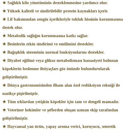
★ Sağlıklı kilo yönetiminin desteklenmesine yardımcı olur.
★ Yüksek kaliteli ve sindirilebilir protein kaynakları içerir.
★ Lif bakımından zengin içerikleriyle tokluk hissinin korunmasına
destek olur.
★ Metabolik sağlığın korunmasına katkı sağlar.
★ Besinlerin etkin sindirimi ve emilimini destekler.
★ Bağışıklık sisteminin normal fonksiyonlarını destekler.
★ Diyabet eğilimi veya glikoz metabolizması hassasiyeti bulunan
köpeklerin beslenme ihtiyaçları göz önünde bulundurularak
geliştirilmiştir.
★ Dünya gastronomisinden ilham alan özel redüksiyon tekniği ile
nazikçe pişirilmiştir.
★ Tüm ırklardan yetişkin köpekler için tam ve dengeli mamadır.
★ Veteriner hekimler ve şeflerden oluşan uzman ekip tarafından
geliştirilmiştir.
★ Hayvansal yan ürün, yapay aroma verici, koruyucu, sentetik