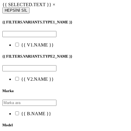
{{ SELECTED.TEXT }} ×
HEPSİNİ SİL
{{ FILTERS.VARIANTS.TYPE1_NAME }}
{{ V1.NAME }}
{{ FILTERS.VARIANTS.TYPE2_NAME }}
{{ V2.NAME }}
Marka
{{ B.NAME }}
Model