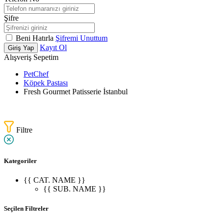
Şifre
Beni Hatırla
Şifremi Unuttum
Kayıt Ol
Giriş Yap
Alışveriş Sepetim
PetChef
Köpek Pastası
Fresh Gourmet Patisserie İstanbul
Filtre
Kategoriler
{{ CAT. NAME }}
{{ SUB. NAME }}
Seçilen Filtreler