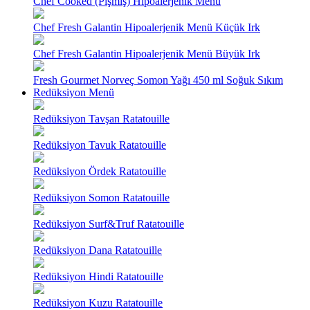
Chef Cooked (Pişmiş) Hipoalerjenik Menü
Chef Fresh Galantin Hipoalerjenik Menü Küçük Irk
Chef Fresh Galantin Hipoalerjenik Menü Büyük Irk
Fresh Gourmet Norveç Somon Yağı 450 ml Soğuk Sıkım
Redüksiyon Menü
Redüksiyon Tavşan Ratatouille
Redüksiyon Tavuk Ratatouille
Redüksiyon Ördek Ratatouille
Redüksiyon Somon Ratatouille
Redüksiyon Surf&Truf Ratatouille
Redüksiyon Dana Ratatouille
Redüksiyon Hindi Ratatouille
Redüksiyon Kuzu Ratatouille