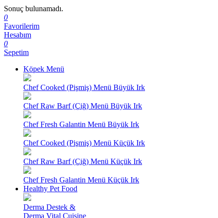
Sonuç bulunamadı.
0
Favorilerim
Hesabım
0
Sepetim
Köpek Menü
Chef Cooked (Pişmiş) Menü Büyük Irk
Chef Raw Barf (Çiğ) Menü Büyük Irk
Chef Fresh Galantin Menü Büyük Irk
Chef Cooked (Pişmiş) Menü Küçük Irk
Chef Raw Barf (Çiğ) Menü Küçük Irk
Chef Fresh Galantin Menü Küçük Irk
Healthy Pet Food
Derma Destek &
Derma Vital Cuisine