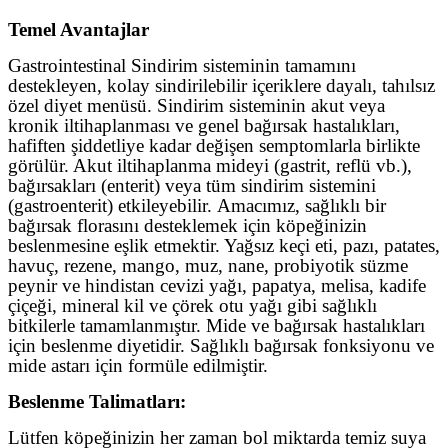
Temel Avantajlar
Gastrointestinal Sindirim sisteminin tamamını
destekleyen, kolay sindirilebilir içeriklere dayalı, tahılsız
özel diyet menüsü. Sindirim sisteminin akut veya
kronik iltihaplanması ve genel bağırsak hastalıkları,
hafiften şiddetliye kadar değişen semptomlarla birlikte
görülür. Akut iltihaplanma mideyi (gastrit, reflü vb.),
bağırsakları (enterit) veya tüm sindirim sistemini
(gastroenterit) etkileyebilir.
Amacımız, sağlıklı bir
bağırsak florasını desteklemek için köpeğinizin
beslenmesine eşlik etmektir.
Yağsız keçi eti, pazı, patates,
havuç, rezene, mango, muz, nane, probiyotik süzme
peynir ve hindistan cevizi yağı, papatya, melisa, kadife
çiçeği, mineral kil ve çörek otu yağı gibi sağlıklı
bitkilerle tamamlanmıştır. Mide ve bağırsak hastalıkları
için beslenme diyetidir. Sağlıklı bağırsak fonksiyonu ve
mide astarı için formüle edilmiştir.
Beslenme Talimatları:
Lütfen köpeğinizin her zaman bol miktarda temiz suya