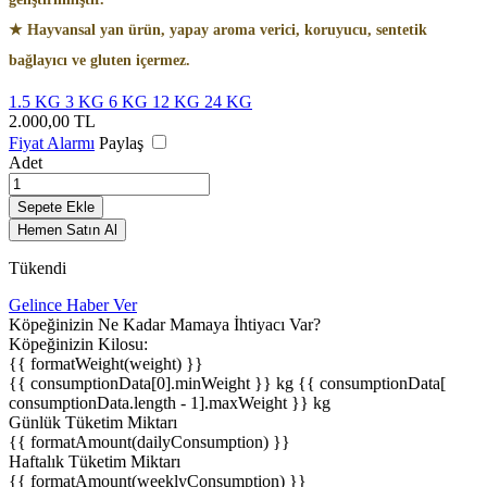
★ Hayvansal yan ürün, yapay aroma verici, koruyucu, sentetik
bağlayıcı ve gluten içermez.
1.5 KG
3 KG
6 KG
12 KG
24 KG
2.000,00
TL
Fiyat Alarmı
Paylaş
Adet
Sepete Ekle
Hemen Satın Al
Tükendi
Gelince Haber Ver
Köpeğinizin Ne Kadar Mamaya İhtiyacı Var?
Köpeğinizin Kilosu:
{{ formatWeight(weight) }}
{{ consumptionData[0].minWeight }} kg
{{ consumptionData[
consumptionData.length - 1].maxWeight }} kg
Günlük Tüketim Miktarı
{{ formatAmount(dailyConsumption) }}
Haftalık Tüketim Miktarı
{{ formatAmount(weeklyConsumption) }}