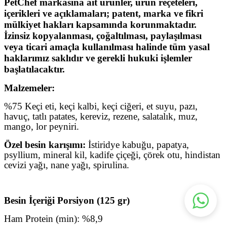
PetChef markasına ait ürünler, ürün reçeteleri,
içerikleri ve açıklamaları; patent, marka ve fikri
mülkiyet hakları kapsamında korunmaktadır.
İzinsiz kopyalanması, çoğaltılması, paylaşılması
veya ticari amaçla kullanılması halinde tüm yasal
haklarımız saklıdır ve gerekli hukuki işlemler
başlatılacaktır.
Malzemeler:
%75 Keçi eti, keçi kalbi, keçi ciğeri, et suyu, pazı,
havuç, tatlı patates, kereviz, rezene,
salatalık, muz,
mango, lor peyniri.
Özel besin karışımı:
İstiridye kabuğu, papatya,
psyllium, mineral kil, kadife çiçeği, çörek otu,
hindistan
cevizi yağı, nane yağı, spirulina.
Besin İçeriği Porsiyon (125 gr)
Ham Protein (min): %8,9