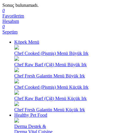
Sonuç bulunamadı.
0
Favorilerim
Hesabım
0
Sepetim
Köpek Menü
Chef Cooked (Pişmiş) Menü Büyük Irk
Chef Raw Barf (Çiğ) Menü Büyük Irk
Chef Fresh Galantin Menü Büyük Irk
Chef Cooked (Pişmiş) Menü Küçük Irk
Chef Raw Barf (Çiğ) Menü Küçük Irk
Chef Fresh Galantin Menü Küçük Irk
Healthy Pet Food
Derma Destek &
Derma Vital Cuisine