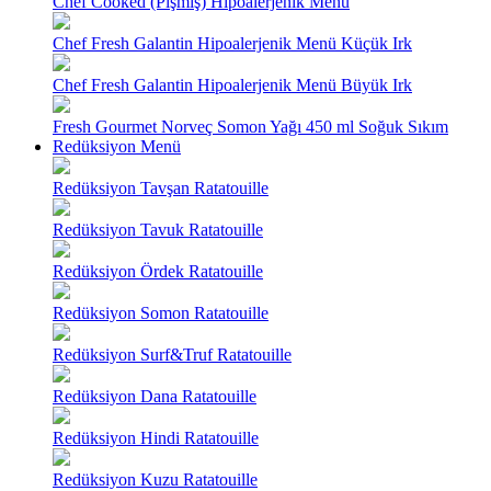
Chef Cooked (Pişmiş) Hipoalerjenik Menü
Chef Fresh Galantin Hipoalerjenik Menü Küçük Irk
Chef Fresh Galantin Hipoalerjenik Menü Büyük Irk
Fresh Gourmet Norveç Somon Yağı 450 ml Soğuk Sıkım
Redüksiyon Menü
Redüksiyon Tavşan Ratatouille
Redüksiyon Tavuk Ratatouille
Redüksiyon Ördek Ratatouille
Redüksiyon Somon Ratatouille
Redüksiyon Surf&Truf Ratatouille
Redüksiyon Dana Ratatouille
Redüksiyon Hindi Ratatouille
Redüksiyon Kuzu Ratatouille