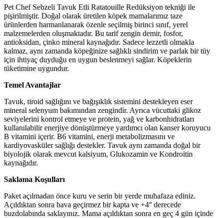
Pet Chef Sebzeli Tavuk Etli Ratatouille Redüksiyon tekniği ile
pişirilmiştir. Doğal olarak üretilen köpek mamalarımız taze
ürünlerden harmanlanarak özenle seçilmiş birinci sınıf, yerel
malzemelerden oluşmaktadır. Bu tarif zengin demir, fosfor,
antioksidan, çinko mineral kaynağıdır. Sadece lezzetli olmakla
kalmaz, aynı zamanda köpeğinize sağlıklı sindirim ve parlak bir tüy
için ihtiyaç duyduğu en uygun beslenmeyi sağlar.
Köpeklerin
tüketimine uygundur.
Temel Avantajlar
Tavuk, tiroid sağlığını ve bağışıklık sistemini destekleyen eser
mineral selenyum bakımından zengindir. Ayrıca vücuttaki glikoz
seviyelerini kontrol etmeye ve protein, yağ ve karbonhidratları
kullanılabilir enerjiye dönüştürmeye yardımcı olan kanser koruyucu
B vitamini içerir. B6 vitamini, enerji metabolizmasını ve
kardiyovasküler sağlığı destekler. Tavuk aynı zamanda doğal bir
biyolojik olarak mevcut kalsiyum, Glukozamin ve Kondroitin
kaynağıdır.
Saklama Koşulları
Paket açılmadan önce kuru ve serin bir yerde muhafaza ediniz.
Açıldıktan sonra hava geçirmez bir kapta ve +4° derecede
buzdolabında saklayınız. Mama açıldıktan sonra en geç 4 gün içinde