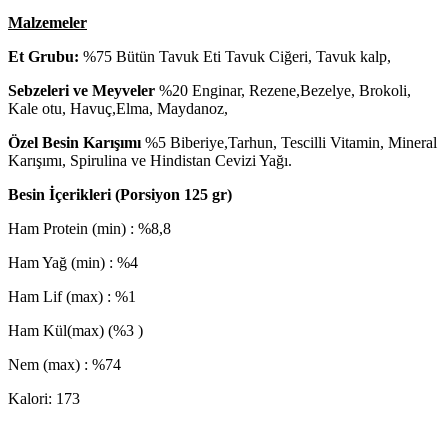
Malzemeler
Et Grubu:
%75 Bütün Tavuk Eti Tavuk Ciğeri, Tavuk kalp,
Sebzeleri ve Meyveler
%20 Enginar
, Rezene,Bezelye, Brokoli,
Kale otu, Havuç,Elma, Maydanoz,
Özel Besin Karışımı
%5
Biberiye,Tarhun, Tescilli Vitamin, Mineral
Karışımı, Spirulina ve Hindistan Cevizi Yağı
.
Besin İçerikleri (Porsiyon 125 gr)
Ham Protein (min) : %8,8
Ham Yağ (min) : %4
Ham Lif (max) : %1
Ham Kül(max)
(%3 )
Nem (max) : %74
Kalori: 173