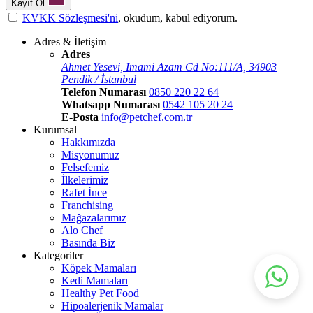
Kayıt Ol
KVKK Sözleşmesi'ni
, okudum, kabul ediyorum.
Adres & İletişim
Adres
Ahmet Yesevi, Imami Azam Cd No:111/A, 34903
Pendik / İstanbul
Telefon Numarası
0850 220 22 64
Whatsapp Numarası
0542 105 20 24
E-Posta
info@petchef.com.tr
Kurumsal
Hakkımızda
Misyonumuz
Felsefemiz
İlkelerimiz
Rafet İnce
Franchising
Mağazalarımız
Alo Chef
Basında Biz
Kategoriler
Köpek Mamaları
Kedi Mamaları
Healthy Pet Food
Hipoalerjenik Mamalar