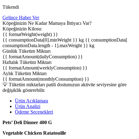
Tükendi
Gelince Haber Ver
Köpeğinizin Ne Kadar Mamaya İhtiyacı Var?
Köpeğinizin Kilosu:
{{ formatWeight(weight) }}
{{ consumptionData[0].minWeight }} kg
{{ consumptionData[
consumptionData.length - 1].maxWeight }} kg
Günlük Tüketim Miktarı
{{ formatAmount(dailyConsumption) }}
Haftalık Tüketim Miktarı
{{ formatAmount(weeklyConsumption) }}
Aylık Tüketim Miktarı
{{ formatAmount(monthlyConsumption) }}
💡 Tüketim miktarları patili dostunuzun aktivite seviyesine göre
değişiklik gösterebilir.
Ürün Açıklaması
Ürün Analizi
Ödeme Seçenekleri
Pets’ Deli Dinner
400 G
Vegetable Chicken
Ratatouille