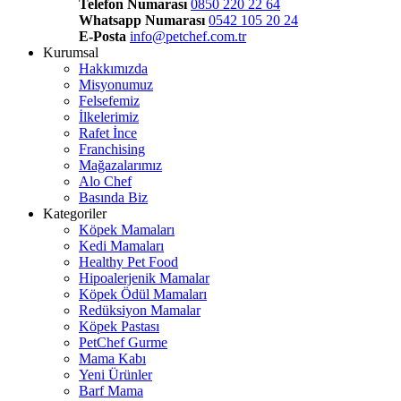
Telefon Numarası
0850 220 22 64
Whatsapp Numarası
0542 105 20 24
E-Posta
info@petchef.com.tr
Kurumsal
Hakkımızda
Misyonumuz
Felsefemiz
İlkelerimiz
Rafet İnce
Franchising
Mağazalarımız
Alo Chef
Basında Biz
Kategoriler
Köpek Mamaları
Kedi Mamaları
Healthy Pet Food
Hipoalerjenik Mamalar
Köpek Ödül Mamaları
Redüksiyon Mamalar
Köpek Pastası
PetChef Gurme
Mama Kabı
Yeni Ürünler
Barf Mama