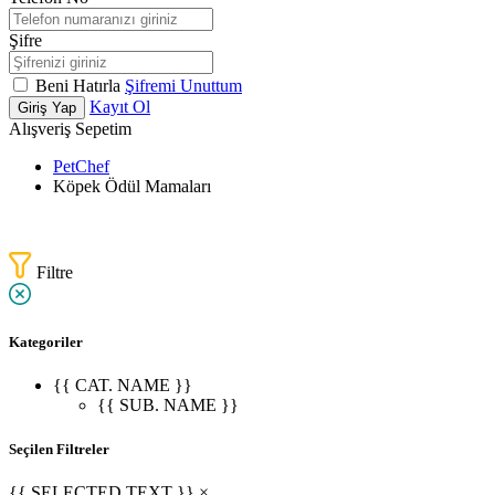
Şifre
Beni Hatırla
Şifremi Unuttum
Kayıt Ol
Giriş Yap
Alışveriş Sepetim
PetChef
Köpek Ödül Mamaları
Filtre
Kategoriler
{{ CAT. NAME }}
{{ SUB. NAME }}
Seçilen Filtreler
{{ SELECTED.TEXT }} ×