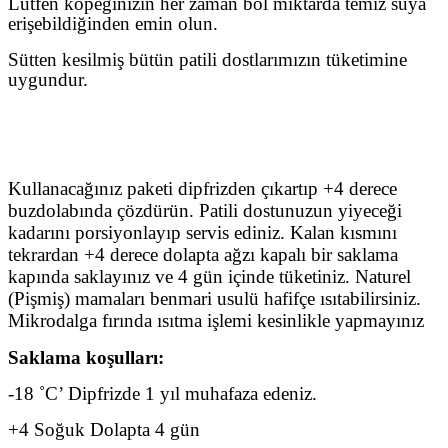
Lütfen köpeğinizin her zaman bol miktarda temiz suya
erişebildiğinden emin olun.
Sütten kesilmiş bütün patili dostlarımızın tüketimine
uygundur.
Kullanım Notu:
Kullanacağınız paketi dipfrizden çıkartıp +4 derece
buzdolabında çözdürün. Patili dostunuzun yiyeceği
kadarını porsiyonlayıp servis ediniz. Kalan kısmını
tekrardan +4 derece dolapta ağzı kapalı bir saklama
kapında saklayınız ve 4 gün içinde tüketiniz.
Naturel
(Pişmiş) mamaları benmari usulü hafifçe ısıtabilirsiniz.
Mikrodalga fırında ısıtma işlemi kesinlikle yapmayınız
Saklama koşulları:
-18 ˚C’ Dipfrizde 1 yıl muhafaza edeniz.
+4 Soğuk Dolapta 4 gün