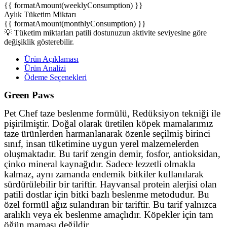
{{ formatAmount(weeklyConsumption) }}
Aylık Tüketim Miktarı
{{ formatAmount(monthlyConsumption) }}
💡 Tüketim miktarları patili dostunuzun aktivite seviyesine göre
değişiklik gösterebilir.
Ürün Açıklaması
Ürün Analizi
Ödeme Seçenekleri
Green Paws
Pet Chef taze beslenme formülü, Redüksiyon tekniği ile
pişirilmiştir. Doğal olarak üretilen köpek mamalarımız
taze ürünlerden harmanlanarak özenle seçilmiş birinci
sınıf, insan tüketimine uygun yerel malzemelerden
oluşmaktadır. Bu tarif zengin demir, fosfor, antioksidan,
çinko mineral kaynağıdır. Sadece lezzetli olmakla
kalmaz, aynı zamanda endemik bitkiler kullanılarak
sürdürülebilir bir tariftir. Hayvansal protein alerjisi olan
patili dostlar için bitki bazlı beslenme metodudur. Bu
özel formül ağız sulandıran bir tariftir.
Bu tarif yalnızca
aralıklı veya ek beslenme amaçlıdır.
Köpekler için tam
öğün maması değildir.