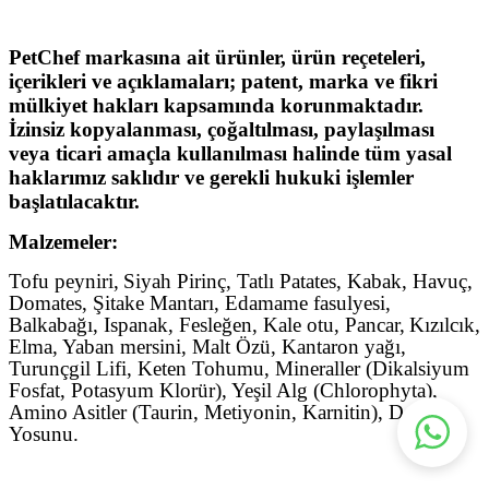
PetChef markasına ait ürünler, ürün reçeteleri,
içerikleri ve açıklamaları; patent, marka ve fikri
mülkiyet hakları kapsamında korunmaktadır.
İzinsiz kopyalanması, çoğaltılması, paylaşılması
veya ticari amaçla kullanılması halinde tüm yasal
haklarımız saklıdır ve gerekli hukuki işlemler
başlatılacaktır.
Malzemeler:
Tofu peyniri,
Siyah Pirinç, Tatlı Patates, Kabak, Havuç,
Domates, Şitake Mantarı, Edamame fasulyesi,
Balkabağı, Ispanak, Fesleğen, Kale otu, Pancar,
Kızılcık,
Elma, Yaban mersini, Malt Özü, Kantaron yağı,
Turunçgil Lifi, Keten Tohumu, Mineraller (Dikalsiyum
Fosfat, Potasyum Klorür), Yeşil Alg (Chlorophyta),
Amino Asitler (Taurin, Metiyonin, Karnitin), Deniz
Yosunu.