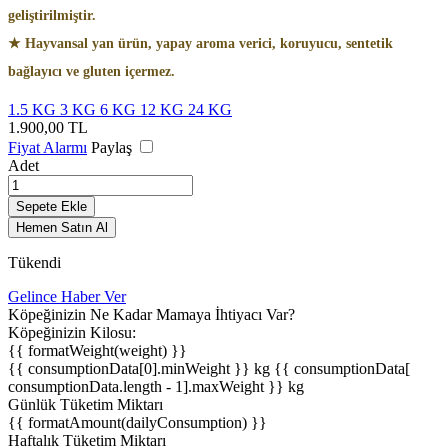
geliştirilmiştir.
★ Hayvansal yan ürün, yapay aroma verici, koruyucu, sentetik
bağlayıcı ve gluten içermez.
1.5 KG
3 KG
6 KG
12 KG
24 KG
1.900,00
TL
Fiyat Alarmı
Paylaş
Adet
Sepete Ekle
Hemen Satın Al
Tükendi
Gelince Haber Ver
Köpeğinizin Ne Kadar Mamaya İhtiyacı Var?
Köpeğinizin Kilosu:
{{ formatWeight(weight) }}
{{ consumptionData[0].minWeight }} kg
{{ consumptionData[
consumptionData.length - 1].maxWeight }} kg
Günlük Tüketim Miktarı
{{ formatAmount(dailyConsumption) }}
Haftalık Tüketim Miktarı