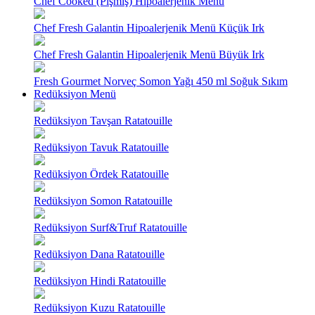
Chef Cooked (Pişmiş) Hipoalerjenik Menü
Chef Fresh Galantin Hipoalerjenik Menü Küçük Irk
Chef Fresh Galantin Hipoalerjenik Menü Büyük Irk
Fresh Gourmet Norveç Somon Yağı 450 ml Soğuk Sıkım
Redüksiyon Menü
Redüksiyon Tavşan Ratatouille
Redüksiyon Tavuk Ratatouille
Redüksiyon Ördek Ratatouille
Redüksiyon Somon Ratatouille
Redüksiyon Surf&Truf Ratatouille
Redüksiyon Dana Ratatouille
Redüksiyon Hindi Ratatouille
Redüksiyon Kuzu Ratatouille