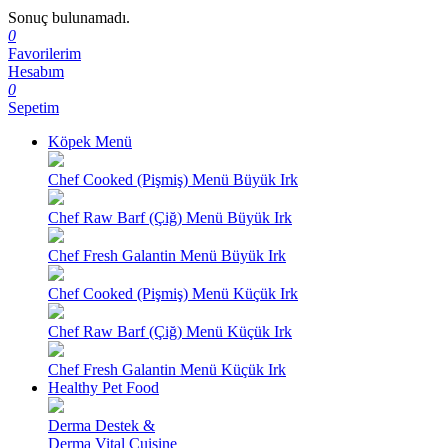
Sonuç bulunamadı.
0
Favorilerim
Hesabım
0
Sepetim
Köpek Menü
Chef Cooked (Pişmiş) Menü Büyük Irk
Chef Raw Barf (Çiğ) Menü Büyük Irk
Chef Fresh Galantin Menü Büyük Irk
Chef Cooked (Pişmiş) Menü Küçük Irk
Chef Raw Barf (Çiğ) Menü Küçük Irk
Chef Fresh Galantin Menü Küçük Irk
Healthy Pet Food
Derma Destek &
Derma Vital Cuisine