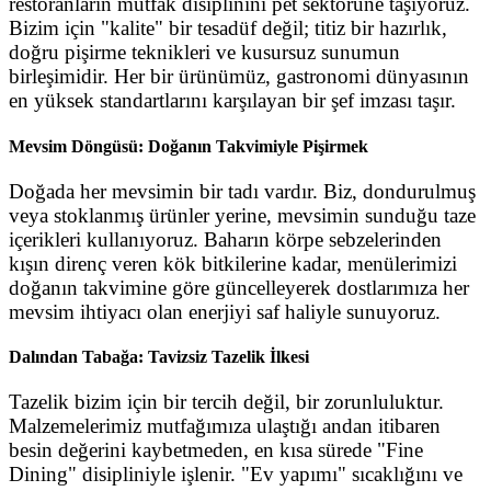
restoranların mutfak disiplinini pet sektörüne taşıyoruz.
Bizim için "kalite" bir tesadüf değil; titiz bir hazırlık,
doğru pişirme teknikleri ve kusursuz sunumun
birleşimidir. Her bir ürünümüz, gastronomi dünyasının
en yüksek standartlarını karşılayan bir şef imzası taşır.
Mevsim Döngüsü: Doğanın Takvimiyle Pişirmek
Doğada her mevsimin bir tadı vardır. Biz, dondurulmuş
veya stoklanmış ürünler yerine, mevsimin sunduğu taze
içerikleri kullanıyoruz. Baharın körpe sebzelerinden
kışın direnç veren kök bitkilerine kadar, menülerimizi
doğanın takvimine göre güncelleyerek dostlarımıza her
mevsim ihtiyacı olan enerjiyi saf haliyle sunuyoruz.
Dalından Tabağa: Tavizsiz Tazelik İlkesi
Tazelik bizim için bir tercih değil, bir zorunluluktur.
Malzemelerimiz mutfağımıza ulaştığı andan itibaren
besin değerini kaybetmeden, en kısa sürede "Fine
Dining" disipliniyle işlenir. "Ev yapımı" sıcaklığını ve