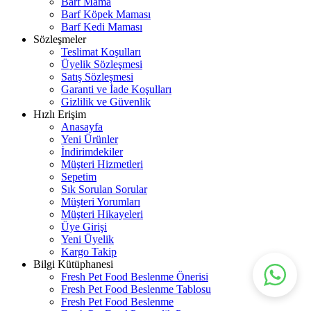
Barf Mama
Barf Köpek Maması
Barf Kedi Maması
Sözleşmeler
Teslimat Koşulları
Üyelik Sözleşmesi
Satış Sözleşmesi
Garanti ve İade Koşulları
Gizlilik ve Güvenlik
Hızlı Erişim
Anasayfa
Yeni Ürünler
İndirimdekiler
Müşteri Hizmetleri
Sepetim
Sık Sorulan Sorular
Müşteri Yorumları
Müşteri Hikayeleri
Üye Girişi
Yeni Üyelik
Kargo Takip
Bilgi Kütüphanesi
Fresh Pet Food Beslenme Önerisi
Fresh Pet Food Beslenme Tablosu
Fresh Pet Food Beslenme