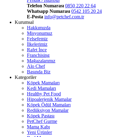
Pendik / İstanbul
Telefon Numarası
0850 220 22 64
Whatsapp Numarası
0542 105 20 24
E-Posta
info@petchef.com.tr
Kurumsal
Hakkımızda
Misyonumuz
Felsefemiz
İlkelerimiz
Rafet İnce
Franchising
Mağazalarımız
Alo Chef
Basında Biz
Kategoriler
Köpek Mamaları
Kedi Mamaları
Healthy Pet Food
Hipoalerjenik Mamalar
Köpek Ödül Mamaları
Redüksiyon Mamalar
Köpek Pastası
PetChef Gurme
Mama Kabı
Yeni Ürünler