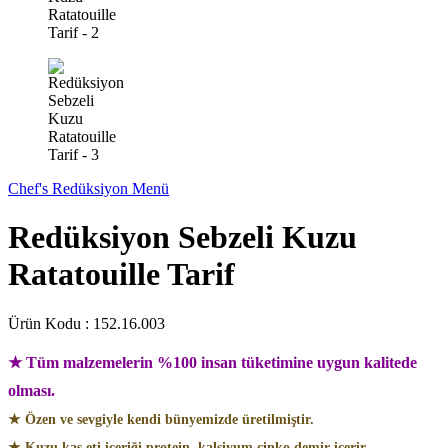
Chef's Redüksiyon Menü
Redüksiyon Sebzeli Kuzu
Ratatouille Tarif
Ürün Kodu :
152.16.003
★ Tüm malzemelerin %100 insan tüketimine uygun kalitede
olması.
★ Özen ve sevgiyle kendi bünyemizde üretilmiştir.
★ Kuzu kas eti içeriği protein, kalsiyum,çinko,demir içerir.