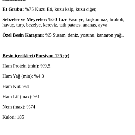
Et Grubu:
%75 Kuzu Eti, kuzu kalp, kuzu ciğer,
Sebzeler ve Meyveler:
%20 Taze Fasulye, kuşkonmaz, brokoli,
havuç, turp, bezelye, kereviz, tatlı patates, ananas, ayva
Özel Besin Karışımı:
%5 Susam, deniz, yosunu, kantaron yağı.
Besin içerikleri (Porsiyon 125 gr)
Ham Protein (min): %9,5,
Ham Yağ (min): %4,3
Ham Kül: %4
Ham Lif (max): %1
Nem (max): %74
Kalori: 185