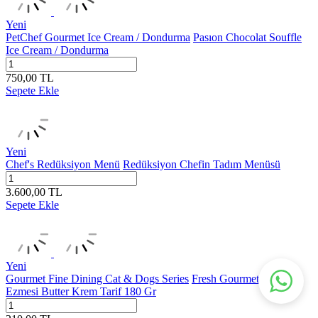
Yeni
PetChef Gourmet Ice Cream / Dondurma
Pasıon Chocolat Souffle
Ice Cream / Dondurma
750,00
TL
Sepete Ekle
Yeni
Chef's Redüksiyon Menü
Redüksiyon Chefin Tadım Menüsü
3.600,00
TL
Sepete Ekle
Yeni
Gourmet Fine Dining Cat & Dogs Series
Fresh Gourmet Fıstık
Ezmesi Butter Krem Tarif 180 Gr