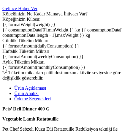
Gelince Haber Ver
Köpeğinizin Ne Kadar Mamaya İhtiyacı Var?
Köpeğinizin Kilosu:
{{ formatWeight(weight) }}
{{ consumptionData[0].minWeight }} kg
{{ consumptionData[
consumptionData.length - 1].maxWeight }} kg
Günlük Tüketim Miktarı
{{ formatAmount(dailyConsumption) }}
Haftalık Tüketim Miktarı
{{ formatAmount(weeklyConsumption) }}
Aylık Tüketim Miktarı
{{ formatAmount(monthlyConsumption) }}
💡 Tüketim miktarları patili dostunuzun aktivite seviyesine göre
değişiklik gösterebilir.
Ürün Açıklaması
Ürün Analizi
Ödeme Seçenekleri
Pets’ Deli Dinner 400 G
Vegetable Lamb Ratatouille
Pet Chef Sebzeli Kuzu Etli Ratatouille Redüksiyon tekniği ile