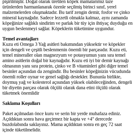
pişirilmiştir. Doğal olarak üretilen köpek mamalarımız taze
ürünlerden harmanlanarak özenle seçilmiş birinci sınıf, yerel
malzemelerden oluşmaktadır. Bu tarif zengin demir, fosfor ve çinko
mineral kaynağıdır. Sadece lezzetli olmakla kalmaz, aynı zamanda
köpeğinize sağlıklı sindirim ve parlak bir tüy için ihtiyaç duyduğu en
uygun beslenmeyi sağlar. Köpeklerin tüketimine uygundur.
Temel avantajları
Kuzu eti Omega 3 Yağ asitleri bakımından yüksektir ve köpekler
için dengeli ve çeşitli beslenmenin önemli bir parçasıdır. Kuzu eti,
temel mineraller olan magnezyum ve potasyumun yanı sıra temel
amino asitlerin doğal bir kaynağıdır. Kuzu eti iyi bir demir kaynağı
olmasının yanı sıra protein, çinko ve B vitaminleri gibi diğer temel
besinler açısından da zengindir. Bu besinler köpeğinizin vücudunda
önemli roller oynar ve genel sağlığı destekler. Bununla birlikte,
doymuş yağ ve kolesterol açısından yüksek olabileceğinden, dengeli
bir diyetin parçası olarak ölçülü olarak dana etini ölçülü olarak
tüketmek önemlidir
Saklama Koşulları
Paket açılmadan önce kuru ve serin bir yerde muhafaza ediniz.
Açıldıktan sonra hava geçirmez bir kapta ve +4° derecede
buzdolabında saklayınız. Mama açıldıktan sonra en geç 72 saat
içinde tüketilmelidir.