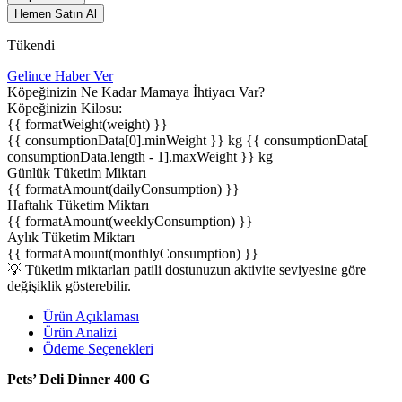
Hemen Satın Al
Tükendi
Gelince Haber Ver
Köpeğinizin Ne Kadar Mamaya İhtiyacı Var?
Köpeğinizin Kilosu:
{{ formatWeight(weight) }}
{{ consumptionData[0].minWeight }} kg
{{ consumptionData[
consumptionData.length - 1].maxWeight }} kg
Günlük Tüketim Miktarı
{{ formatAmount(dailyConsumption) }}
Haftalık Tüketim Miktarı
{{ formatAmount(weeklyConsumption) }}
Aylık Tüketim Miktarı
{{ formatAmount(monthlyConsumption) }}
💡 Tüketim miktarları patili dostunuzun aktivite seviyesine göre
değişiklik gösterebilir.
Ürün Açıklaması
Ürün Analizi
Ödeme Seçenekleri
Pets’ Deli Dinner
400 G