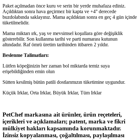
Paket açılmadan önce kuru ve serin bir yerde muhafaza ediniz.
Açıldıktan sonra hava geçirmez bir kapta ve +4° derecede
buzdolabında saklayınız. Mama açıldıktan sonra en geç 4 gün içinde
tüketilmelidir.
Mama miktarı ırk, yaş ve mevsimsel koşullara göre değişiklik
gösterebilir. Son kullanma tarihi ve parti numarası kutunun
altındadır. Raf ömrü üretim tarihinden itibaren 2 yıldır.
Beslenme Talimatları:
Lütfen köpeğinizin her zaman bol miktarda temiz suya
erişebildiğinden emin olun
Sütten kesilmiş bütün patili dostlarımızın tüketimine uygundur.
Küçük Irklar, Orta Irklar, Büyük Irklar, Tüm Irklar
PetChef markasına ait ürünler, ürün reçeteleri,
içerikleri ve açıklamaları; patent, marka ve fikri
mülkiyet hakları kapsamında korunmaktadır.
İzinsiz kopyalanması, çoğaltılması, paylaşılması