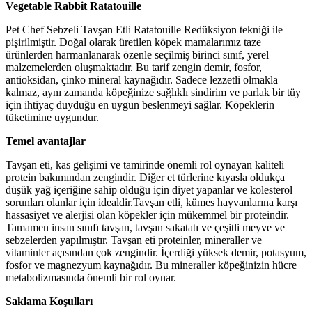
Vegetable Rabbit Ratatouille
Pet Chef Sebzeli Tavşan Etli Ratatouille Redüksiyon tekniği ile
pişirilmiştir. Doğal olarak üretilen köpek mamalarımız taze
ürünlerden harmanlanarak özenle seçilmiş birinci sınıf, yerel
malzemelerden oluşmaktadır. Bu tarif zengin demir, fosfor,
antioksidan, çinko mineral kaynağıdır. Sadece lezzetli olmakla
kalmaz, aynı zamanda köpeğinize sağlıklı sindirim ve parlak bir tüy
için ihtiyaç duyduğu en uygun beslenmeyi sağlar. Köpeklerin
tüketimine uygundur.
Temel avantajlar
Tavşan eti, kas gelişimi ve tamirinde önemli rol oynayan kaliteli
protein bakımından zengindir. Diğer et türlerine kıyasla oldukça
düşük yağ içeriğine sahip olduğu için diyet yapanlar ve kolesterol
sorunları olanlar için idealdir.Tavşan etli, kümes hayvanlarına karşı
hassasiyet ve alerjisi olan köpekler için mükemmel bir proteindir.
Tamamen insan sınıfı tavşan, tavşan sakatatı ve çeşitli meyve ve
sebzelerden yapılmıştır.
Tavşan eti proteinler, mineraller ve
vitaminler açısından çok zengindir. İçerdiği yüksek demir, potasyum,
fosfor ve magnezyum kaynağıdır. Bu mineraller köpeğinizin hücre
metabolizmasında önemli bir rol oynar.
Saklama Koşulları