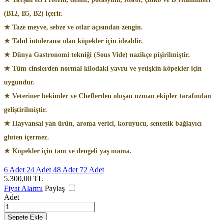
(B12, B5, B2) içerir.
★ Taze meyve, sebze ve otlar açısından zengin.
★ Tahıl intoleransı olan köpekler için idealdir.
★ Dünya Gastronomi tekniği (Sous Vide) nazikçe pişirilmiştir.
★ Tüm cinslerden normal kilodaki yavru ve yetişkin köpekler için
uygundur.
★ Veteriner hekimler ve Cheflerden oluşan uzman ekipler tarafından
geliştirilmiştir.
★ Hayvansal yan ürün, aroma verici, koruyucu, sentetik bağlayıcı
gluten içermez.
★ Köpekler için tam ve dengeli yaş mama.
6 Adet
24 Adet
48 Adet
72 Adet
5.300,00
TL
Fiyat Alarmı
Paylaş
Adet
Sepete Ekle