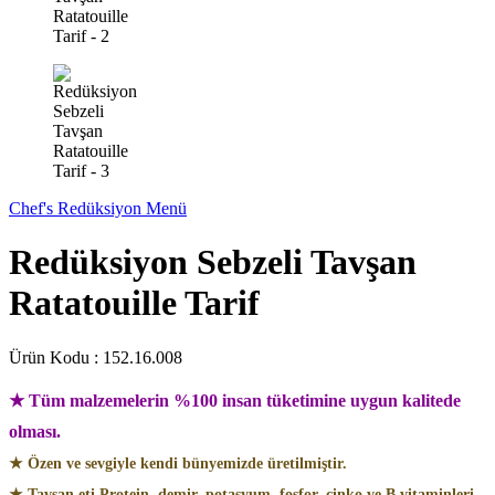
Chef's Redüksiyon Menü
Redüksiyon Sebzeli Tavşan
Ratatouille Tarif
Ürün Kodu :
152.16.008
★ Tüm malzemelerin %100 insan tüketimine uygun kalitede
olması.
★ Özen ve sevgiyle kendi bünyemizde üretilmiştir.
★ Tavşan eti Protein, demir, potasyum, fosfor, çinko ve B vitaminleri