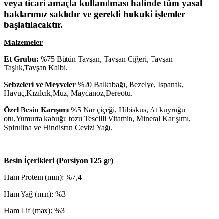
veya ticari amaçla kullanılması halinde tüm yasal
haklarımız saklıdır ve gerekli hukuki işlemler
başlatılacaktır.
Malzemeler
Et Grubu:
%75 Bütün Tavşan, Tavşan Ciğeri, Tavşan
Taşlık,Tavşan
Kalbi.
Sebzeleri ve Meyveler
%20 Balkabağı
, Bezelye, Ispanak,
Havuç,Kızılçık,Muz, Maydanoz,Dereotu.
Özel Besin Karışımı
%5
Nar çiçeği,
Hibiskus, At kuyruğu
otu,Yumurta kabuğu tozu Tescilli Vitamin, Mineral Karışımı,
Spirulina ve Hindistan Cevizi Yağı.
Besin İçerikleri (Porsiyon 125 gr)
Ham Protein (min): %7,4
Ham Yağ (min): %3
Ham Lif (max): %3