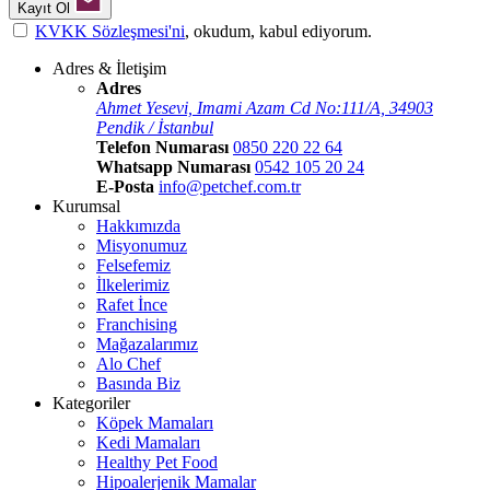
Kayıt Ol
KVKK Sözleşmesi'ni
, okudum, kabul ediyorum.
Adres & İletişim
Adres
Ahmet Yesevi, Imami Azam Cd No:111/A, 34903
Pendik / İstanbul
Telefon Numarası
0850 220 22 64
Whatsapp Numarası
0542 105 20 24
E-Posta
info@petchef.com.tr
Kurumsal
Hakkımızda
Misyonumuz
Felsefemiz
İlkelerimiz
Rafet İnce
Franchising
Mağazalarımız
Alo Chef
Basında Biz
Kategoriler
Köpek Mamaları
Kedi Mamaları
Healthy Pet Food
Hipoalerjenik Mamalar