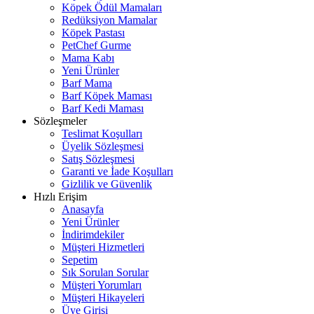
Köpek Ödül Mamaları
Redüksiyon Mamalar
Köpek Pastası
PetChef Gurme
Mama Kabı
Yeni Ürünler
Barf Mama
Barf Köpek Maması
Barf Kedi Maması
Sözleşmeler
Teslimat Koşulları
Üyelik Sözleşmesi
Satış Sözleşmesi
Garanti ve İade Koşulları
Gizlilik ve Güvenlik
Hızlı Erişim
Anasayfa
Yeni Ürünler
İndirimdekiler
Müşteri Hizmetleri
Sepetim
Sık Sorulan Sorular
Müşteri Yorumları
Müşteri Hikayeleri
Üye Girişi