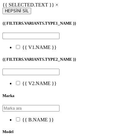
{{ SELECTED.TEXT }} ×
HEPSİNİ SİL
{{ FILTERS.VARIANTS.TYPE1_NAME }}
{{ V1.NAME }}
{{ FILTERS.VARIANTS.TYPE2_NAME }}
{{ V2.NAME }}
Marka
{{ B.NAME }}
Model