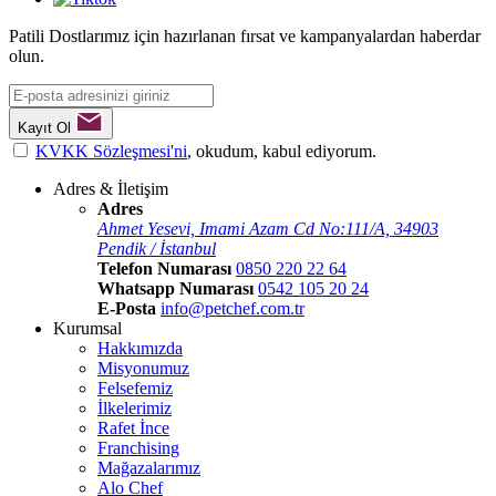
Patili Dostlarımız için hazırlanan fırsat ve kampanyalardan haberdar
olun.
Kayıt Ol
KVKK Sözleşmesi'ni
, okudum, kabul ediyorum.
Adres & İletişim
Adres
Ahmet Yesevi, Imami Azam Cd No:111/A, 34903
Pendik / İstanbul
Telefon Numarası
0850 220 22 64
Whatsapp Numarası
0542 105 20 24
E-Posta
info@petchef.com.tr
Kurumsal
Hakkımızda
Misyonumuz
Felsefemiz
İlkelerimiz
Rafet İnce
Franchising
Mağazalarımız
Alo Chef