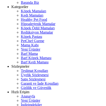
Basında Biz
Kategoriler
Köpek Mamaları
Kedi Mamaları
Healthy Pet Food
Hipoalerjenik Mamalar
Köpek Ödül Mamaları
Redüksiyon Mamalar
Köpek Pastası
PetChef Gurme
Mama Kabı
Yeni Ürünler
Barf Mama
Barf Köpek Maması
Barf Kedi Maması
Sözleşmeler
Teslimat Koşulları
Üyelik Sözleşmesi
Satış Sözleşmesi
Garanti ve İade Koşulları
Gizlilik ve Güvenlik
Hızlı Erişim
Anasayfa
Yeni Ürünler
İndirimdekiler