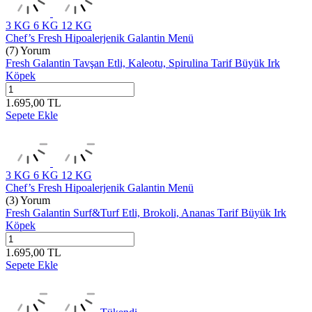
3 KG
6 KG
12 KG
Chef’s Fresh Hipoalerjenik Galantin Menü
(7) Yorum
Fresh Galantin Tavşan Etli, Kaleotu, Spirulina Tarif Büyük Irk
Köpek
1.695,00
TL
Sepete Ekle
3 KG
6 KG
12 KG
Chef’s Fresh Hipoalerjenik Galantin Menü
(3) Yorum
Fresh Galantin Surf&Turf Etli, Brokoli, Ananas Tarif Büyük Irk
Köpek
1.695,00
TL
Sepete Ekle