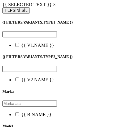
{{ SELECTED.TEXT }} ×
HEPSİNİ SİL
{{ FILTERS.VARIANTS.TYPE1_NAME }}
{{ V1.NAME }}
{{ FILTERS.VARIANTS.TYPE2_NAME }}
{{ V2.NAME }}
Marka
{{ B.NAME }}
Model