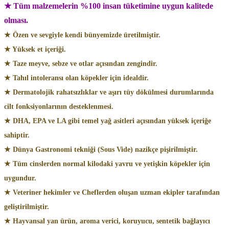
★ Tüm malzemelerin %100 insan tüketimine uygun kalitede
olması.
★ Özen ve sevgiyle kendi bünyemizde üretilmiştir.
★ Yüksek et içeriği.
★ Taze meyve, sebze ve otlar açısından zengindir.
★ Tahıl intoleransı olan köpekler için idealdir.
★ Dermatolojik rahatsızlıklar ve aşırı tüy dökülmesi durumlarında
cilt fonksiyonlarının desteklenmesi.
★ DHA, EPA ve LA gibi temel yağ asitleri açısından yüksek içeriğe
sahiptir.
★ Dünya Gastronomi tekniği (Sous Vide) nazikçe pişirilmiştir.
★ Tüm cinslerden normal kilodaki yavru ve yetişkin köpekler için
uygundur.
★ Veteriner hekimler ve Cheflerden oluşan uzman ekipler tarafından
geliştirilmiştir.
★ Hayvansal yan ürün, aroma verici, koruyucu, sentetik bağlayıcı