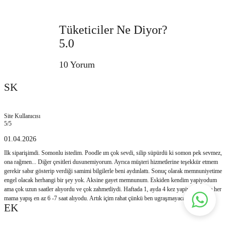
Tüketiciler Ne Diyor?
5.0
10 Yorum
SK
Site Kullanıcısı
5
/5
01.04.2026
Ilk siparişimdi. Somonlu istedim. Poodle ım çok sevdi, silip süpürdü ki somon pek sevmez,
ona rağmen... Diğer çesitleri dusunemiyorum. Ayrıca müşteri hizmetlerine teşekkür etmem
gerekir sabır gösterip verdiği samimi bilgilerle beni aydınlattı. Sonuç olarak memnuniyetime
engel olacak herhangi bir şey yok. Aksine gayet memnunum. Eskiden kendim yapiyodum
ama çok uzun saatler alıyordu ve çok zahmetliydi. Haftada 1, ayda 4 kez yapiyordum ve her
mama yapış en az 6 -7 saat alıyodu. Artık içim rahat çünkü ben ugraşmayacagım :)
EK