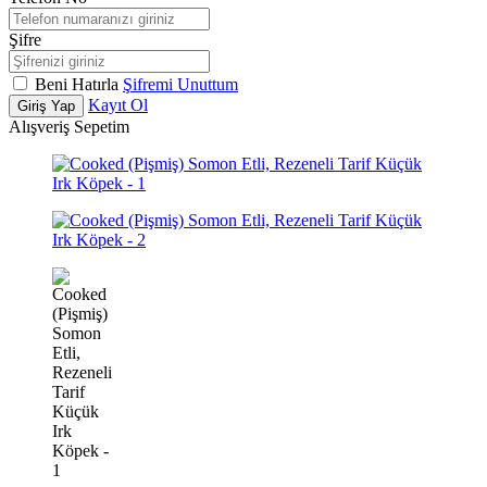
Şifre
Beni Hatırla
Şifremi Unuttum
Kayıt Ol
Giriş Yap
Alışveriş Sepetim