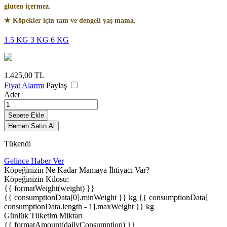
gluten içermez.
★ Köpekler için tam ve dengeli yaş mama.
1.5 KG
3 KG
6 KG
1.425,00
TL
Fiyat Alarmı
Paylaş
Adet
Sepete Ekle
Hemen Satın Al
Tükendi
Gelince Haber Ver
Köpeğinizin Ne Kadar Mamaya İhtiyacı Var?
Köpeğinizin Kilosu:
{{ formatWeight(weight) }}
{{ consumptionData[0].minWeight }} kg
{{ consumptionData[
consumptionData.length - 1].maxWeight }} kg
Günlük Tüketim Miktarı
{{ formatAmount(dailyConsumption) }}