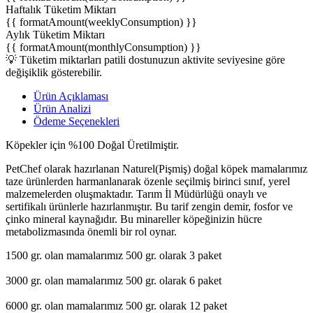
Haftalık Tüketim Miktarı
{{ formatAmount(weeklyConsumption) }}
Aylık Tüketim Miktarı
{{ formatAmount(monthlyConsumption) }}
💡 Tüketim miktarları patili dostunuzun aktivite seviyesine göre
değişiklik gösterebilir.
Ürün Açıklaması
Ürün Analizi
Ödeme Seçenekleri
Köpekler için %100 Doğal Üretilmiştir.
PetChef olarak hazırlanan Naturel(Pişmiş) doğal köpek mamalarımız
taze ürünlerden harmanlanarak özenle seçilmiş birinci sınıf, yerel
malzemelerden oluşmaktadır. Tarım İl Müdürlüğü onaylı ve
sertifikalı ürünlerle hazırlanmıştır. Bu tarif zengin demir, fosfor ve
çinko mineral kaynağıdır. Bu minareller köpeğinizin hücre
metabolizmasında önemli bir rol oynar.
1500 gr. olan mamalarımız 500 gr. olarak 3 paket
3000 gr. olan mamalarımız 500 gr. olarak 6 paket
6000 gr. olan mamalarımız 500 gr. olarak 12 paket