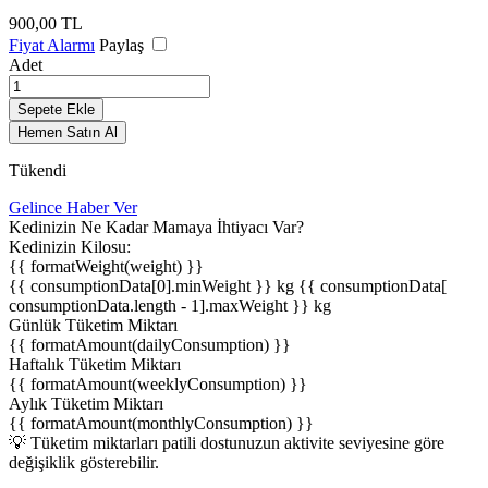
900,00
TL
Fiyat Alarmı
Paylaş
Adet
Sepete Ekle
Hemen Satın Al
Tükendi
Gelince Haber Ver
Kedinizin Ne Kadar Mamaya İhtiyacı Var?
Kedinizin Kilosu:
{{ formatWeight(weight) }}
{{ consumptionData[0].minWeight }} kg
{{ consumptionData[
consumptionData.length - 1].maxWeight }} kg
Günlük Tüketim Miktarı
{{ formatAmount(dailyConsumption) }}
Haftalık Tüketim Miktarı
{{ formatAmount(weeklyConsumption) }}
Aylık Tüketim Miktarı
{{ formatAmount(monthlyConsumption) }}
💡 Tüketim miktarları patili dostunuzun aktivite seviyesine göre
değişiklik gösterebilir.