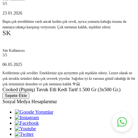
5
/5
23.01.2026
Başta çok tereddütüm vardı ancak kedim çok sevdi, ayrıca yumurta kabuğu tozunu da
mamaya rahatça karıştırıp veriyorum. Çok memnun kaldık, teşekkür ederiz
SK
Site Kullanıcısı
5
/5
06.05.2025
Kedilerimiz çok sevdiler. Emekleriniz için ayriyetten çok teşekkür ederiz. Lezzet olarak en
çok tavuklu ürünleri daha çok severek yiyorlar. Sağolun iyi ki varsınız gönül rahatlığı ile bir
çok ürününüzü denedim ve çok memnun kaldık 🌹🤗
Cooked (Pişmiş) Tavuk Etli Kedi Tarif 1.500 Gr (3x500 Gr.)
Sepete Ekle
Sosyal Medya Hesaplarımız