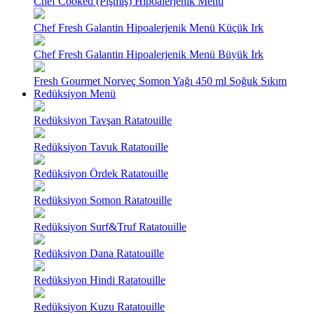
Chef Cooked (Pişmiş) Hipoalerjenik Menü
Chef Fresh Galantin Hipoalerjenik Menü Küçük Irk
Chef Fresh Galantin Hipoalerjenik Menü Büyük Irk
Fresh Gourmet Norveç Somon Yağı 450 ml Soğuk Sıkım
Redüksiyon Menü
Redüksiyon Tavşan Ratatouille
Redüksiyon Tavuk Ratatouille
Redüksiyon Ördek Ratatouille
Redüksiyon Somon Ratatouille
Redüksiyon Surf&Truf Ratatouille
Redüksiyon Dana Ratatouille
Redüksiyon Hindi Ratatouille
Redüksiyon Kuzu Ratatouille