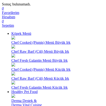
Sonuç bulunamadı.
0
Favorilerim
Hesabım
0
Sepetim
Köpek Menü
Chef Cooked (Pişmiş) Menü Büyük Irk
Chef Raw Barf (Çiğ) Menü Büyük Irk
Chef Fresh Galantin Menü Büyük Irk
Chef Cooked (Pişmiş) Menü Küçük Irk
Chef Raw Barf (Çiğ) Menü Küçük Irk
Chef Fresh Galantin Menü Küçük Irk
Healthy Pet Food
Derma Destek &
Derma Vital Cuisine