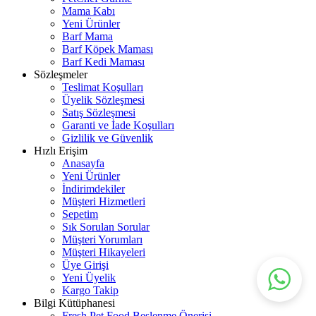
Mama Kabı
Yeni Ürünler
Barf Mama
Barf Köpek Maması
Barf Kedi Maması
Sözleşmeler
Teslimat Koşulları
Üyelik Sözleşmesi
Satış Sözleşmesi
Garanti ve İade Koşulları
Gizlilik ve Güvenlik
Hızlı Erişim
Anasayfa
Yeni Ürünler
İndirimdekiler
Müşteri Hizmetleri
Sepetim
Sık Sorulan Sorular
Müşteri Yorumları
Müşteri Hikayeleri
Üye Girişi
Yeni Üyelik
Kargo Takip
Bilgi Kütüphanesi
Fresh Pet Food Beslenme Önerisi