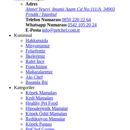
Adres
Ahmet Yesevi, Imami Azam Cd No:111/A, 34903
Pendik / İstanbul
Telefon Numarası
0850 220 22 64
Whatsapp Numarası
0542 105 20 24
E-Posta
info@petchef.com.tr
Kurumsal
Hakkımızda
Misyonumuz
Felsefemiz
İlkelerimiz
Rafet İnce
Franchising
Mağazalarımız
Alo Chef
Basında Biz
Kategoriler
Köpek Mamaları
Kedi Mamaları
Healthy Pet Food
Hipoalerjenik Mamalar
Köpek Ödül Mamaları
Redüksiyon Mamalar
Köpek Pastası
PetChef Gurme