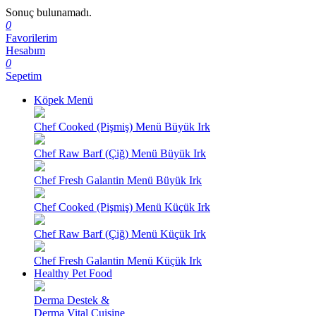
Sonuç bulunamadı.
0
Favorilerim
Hesabım
0
Sepetim
Köpek Menü
Chef Cooked (Pişmiş) Menü Büyük Irk
Chef Raw Barf (Çiğ) Menü Büyük Irk
Chef Fresh Galantin Menü Büyük Irk
Chef Cooked (Pişmiş) Menü Küçük Irk
Chef Raw Barf (Çiğ) Menü Küçük Irk
Chef Fresh Galantin Menü Küçük Irk
Healthy Pet Food
Derma Destek &
Derma Vital Cuisine