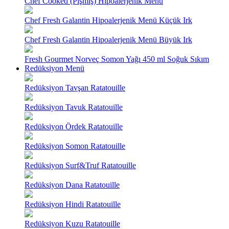
Chef Cooked (Pişmiş) Hipoalerjenik Menü
Chef Fresh Galantin Hipoalerjenik Menü Küçük Irk
Chef Fresh Galantin Hipoalerjenik Menü Büyük Irk
Fresh Gourmet Norveç Somon Yağı 450 ml Soğuk Sıkım
Redüksiyon Menü
Redüksiyon Tavşan Ratatouille
Redüksiyon Tavuk Ratatouille
Redüksiyon Ördek Ratatouille
Redüksiyon Somon Ratatouille
Redüksiyon Surf&Truf Ratatouille
Redüksiyon Dana Ratatouille
Redüksiyon Hindi Ratatouille
Redüksiyon Kuzu Ratatouille