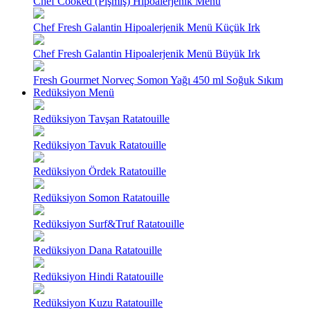
Chef Cooked (Pişmiş) Hipoalerjenik Menü
Chef Fresh Galantin Hipoalerjenik Menü Küçük Irk
Chef Fresh Galantin Hipoalerjenik Menü Büyük Irk
Fresh Gourmet Norveç Somon Yağı 450 ml Soğuk Sıkım
Redüksiyon Menü
Redüksiyon Tavşan Ratatouille
Redüksiyon Tavuk Ratatouille
Redüksiyon Ördek Ratatouille
Redüksiyon Somon Ratatouille
Redüksiyon Surf&Truf Ratatouille
Redüksiyon Dana Ratatouille
Redüksiyon Hindi Ratatouille
Redüksiyon Kuzu Ratatouille