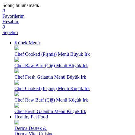
Sonuç bulunamadı.
0
Favorilerim
Hesabım
0
Sepetim
Köpek Menü
Chef Cooked (Pişmiş) Menü Büyük Irk
Chef Raw Barf (Çiğ) Menü Büyük Irk
Chef Fresh Galantin Menü Büyük Irk
Chef Cooked (Pişmiş) Menü Küçük Irk
Chef Raw Barf (Çiğ) Menü Küçük Irk
Chef Fresh Galantin Menü Küçük Irk
Healthy Pet Food
Derma Destek &
Derma Vital Cuisine