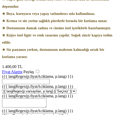
deposudur.
★ Boya, koruyucu veya yapay tatlandırıcı asla kullanılmaz.
★ Krema ve süt yerine sağlıklı pürelerle formda bir kutlama sunar.
★ Dostunuzun damak tadına ve cinsine özel içeriklerle hazırlanmıştır.
★ Kişiye özel figür ve renk tasarımı yapılır. Soğuk zincir kapıya teslim
edilir.
★ Siz pastanızı yerken, dostunuzun mahrum kalmadığı ortak bir
kutlama yaratır.
1.400,00
TL
Fiyat Alarmı
Paylaş
({{ langRegex(p.fiyatAciklama, p.lang) }})
({{ langRegex(p.fiyatAciklama, p.lang) }})
({{ langRegex(p.fiyatAciklama, p.lang) }})
({{ langRegex(p.fiyatAciklama, p.lang) }})