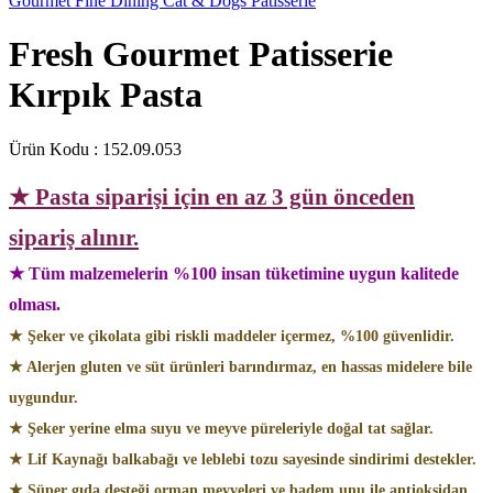
Gourmet Fine Dining Cat & Dogs Patisserie
Fresh Gourmet Patisserie
Kırpık Pasta
Ürün Kodu :
152.09.053
★ Pasta siparişi için en az 3 gün önceden
sipariş alınır.
★ Tüm malzemelerin %100 insan tüketimine uygun kalitede
olması.
★ Şeker ve çikolata gibi riskli maddeler içermez, %100 güvenlidir.
★ Alerjen gluten ve süt ürünleri barındırmaz, en hassas midelere bile
uygundur.
★ Şeker yerine elma suyu ve meyve püreleriyle doğal tat sağlar.
★ Lif Kaynağı balkabağı ve leblebi tozu sayesinde sindirimi destekler.
★ Süper gıda desteği orman meyveleri ve badem unu ile antioksidan