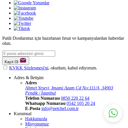
Patili Dostlarımız için hazırlanan fırsat ve kampanyalardan haberdar
olun.
Kayıt Ol
KVKK Sözleşmesi'ni
, okudum, kabul ediyorum.
Adres & İletişim
Adres
Ahmet Yesevi, Imami Azam Cd No:111/A, 34903
Pendik / İstanbul
Telefon Numarası
0850 220 22 64
Whatsapp Numarası
0542 105 20 24
E-Posta
info@petchef.com.tr
Kurumsal
Hakkımızda
Misyonumuz