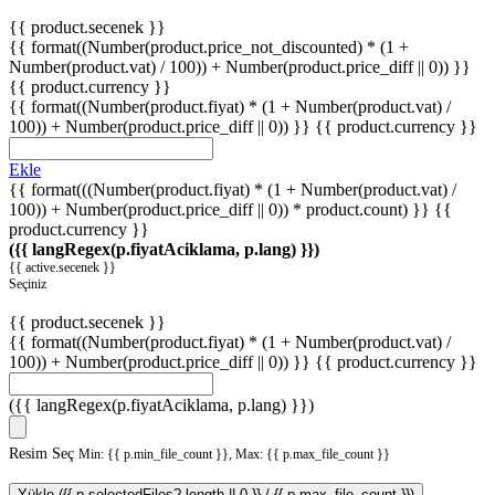
{{ product.secenek }}
{{ format((Number(product.price_not_discounted) * (1 +
Number(product.vat) / 100)) + Number(product.price_diff || 0)) }}
{{ product.currency }}
{{ format((Number(product.fiyat) * (1 + Number(product.vat) /
100)) + Number(product.price_diff || 0)) }}
{{ product.currency }}
Ekle
{{ format(((Number(product.fiyat) * (1 + Number(product.vat) /
100)) + Number(product.price_diff || 0)) * product.count) }} {{
product.currency }}
({{ langRegex(p.fiyatAciklama, p.lang) }})
{{ active.secenek }}
Seçiniz
{{ product.secenek }}
{{ format((Number(product.fiyat) * (1 + Number(product.vat) /
100)) + Number(product.price_diff || 0)) }}
{{ product.currency }}
({{ langRegex(p.fiyatAciklama, p.lang) }})
Resim Seç
Min: {{ p.min_file_count }}, Max: {{ p.max_file_count }}
Yükle ({{ p.selectedFiles?.length || 0 }} / {{ p.max_file_count }})