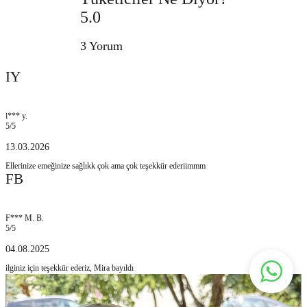
5.0
3 Yorum
IY
i*** y.
5
/5
13.03.2026
Ellerinize emeğinize sağlıkk çok ama çok teşekkür ederiimmm
FB
F*** M. B.
5
/5
04.08.2025
ilginiz için teşekkür ederiz, Mira bayıldı