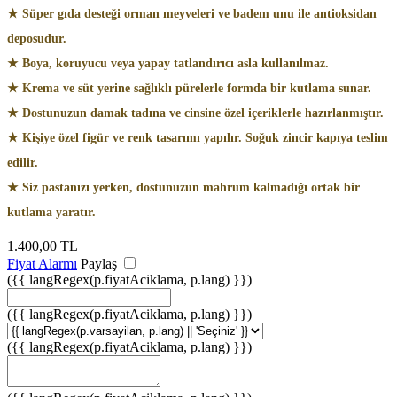
★ Süper gıda desteği orman meyveleri ve badem unu ile antioksidan
deposudur.
★ Boya, koruyucu veya yapay tatlandırıcı asla kullanılmaz.
★ Krema ve süt yerine sağlıklı pürelerle formda bir kutlama sunar.
★ Dostunuzun damak tadına ve cinsine özel içeriklerle hazırlanmıştır.
★ Kişiye özel figür ve renk tasarımı yapılır. Soğuk zincir kapıya teslim
edilir.
★ Siz pastanızı yerken, dostunuzun mahrum kalmadığı ortak bir
kutlama yaratır.
1.400,00
TL
Fiyat Alarmı
Paylaş
({{ langRegex(p.fiyatAciklama, p.lang) }})
({{ langRegex(p.fiyatAciklama, p.lang) }})
({{ langRegex(p.fiyatAciklama, p.lang) }})