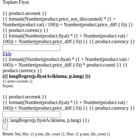
Toplam Fiyat
{{ product.secenek }}
{{ format((Number(product.price_not_discounted) * (1 +
Number(product.vat) / 100)) + Number(product.price_diff || 0)) }}
{{ product.currency }}
{{ format((Number(product.fiyat) * (1 + Number(product.vat) /
100)) + Number(product.price_diff || 0)) }}
{{ product.currency }}
Ekle
{{ format(((Number(product.fiyat) * (1 + Number(product.vat) /
100)) + Number(product.price_diff || 0)) * product.count) }} {{
product.currency }}
({{ langRegex(p.fiyatAciklama, p.lang) }})
{{ active.secenek }}
Seçiniz
{{ product.secenek }}
{{ format((Number(product.fiyat) * (1 + Number(product.vat) /
100)) + Number(product.price_diff || 0)) }}
{{ product.currency }}
({{ langRegex(p.fiyatAciklama, p.lang) }})
Resim Seç
Min: {{ p.min_file_count }}, Max: {{ p.max_file_count }}