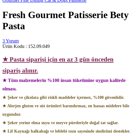
Gourmet Fine Dining Cat & Dogs Patisserie
Fresh Gourmet Patisserie Bety
Pasta
3 Yorum
Ürün Kodu :
152.09.049
★ Pasta siparişi için en az 3 gün önceden
sipariş alınır.
★ Tüm malzemelerin %100 insan tüketimine uygun kalitede
olması.
★ Şeker ve çikolata gibi riskli maddeler içermez, %100 güvenlidir.
★ Alerjen gluten ve süt ürünleri barındırmaz, en hassas midelere bile
uygundur.
★ Şeker yerine elma suyu ve meyve püreleriyle doğal tat sağlar.
★ Lif Kaynağı balkabağı ve leblebi tozu sayesinde sindirimi destekler.