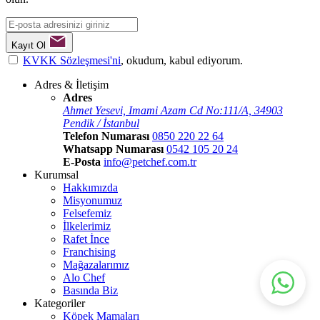
Kayıt Ol
KVKK Sözleşmesi'ni
, okudum, kabul ediyorum.
Adres & İletişim
Adres
Ahmet Yesevi, Imami Azam Cd No:111/A, 34903
Pendik / İstanbul
Telefon Numarası
0850 220 22 64
Whatsapp Numarası
0542 105 20 24
E-Posta
info@petchef.com.tr
Kurumsal
Hakkımızda
Misyonumuz
Felsefemiz
İlkelerimiz
Rafet İnce
Franchising
Mağazalarımız
Alo Chef
Basında Biz
Kategoriler
Köpek Mamaları