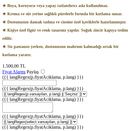
★ Boya, koruyucu veya yapay tatlandırıcı asla kullanılmaz.
★ Krema ve süt yerine sağlıklı pürelerle formda bir kutlama sunar.
★ Dostunuzun damak tadına ve cinsine özel içeriklerle hazırlanmıştır.
★ Kişiye özel figür ve renk tasarımı yapılır. Soğuk zincir kapıya teslim
edilir.
★ Siz pastanızı yerken, dostunuzun mahrum kalmadığı ortak bir
kutlama yaratır.
1.500,00
TL
Fiyat Alarmı
Paylaş
({{ langRegex(p.fiyatAciklama, p.lang) }})
({{ langRegex(p.fiyatAciklama, p.lang) }})
({{ langRegex(p.fiyatAciklama, p.lang) }})
({{ langRegex(p.fiyatAciklama, p.lang) }})
({{ langRegex(p.fiyatAciklama, p.lang) }})