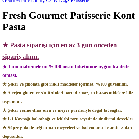
Gourmet Fine Dining Cat & Dogs Patisserie
Fresh Gourmet Patisserie Kont
Pasta
★ Pasta siparişi için en az 3 gün önceden
sipariş alınır.
★ Tüm malzemelerin %100 insan tüketimine uygun kalitede
olması.
★ Şeker ve çikolata gibi riskli maddeler içermez, %100 güvenlidir.
★ Alerjen gluten ve süt ürünleri barındırmaz, en hassas midelere bile
uygundur.
★ Şeker yerine elma suyu ve meyve püreleriyle doğal tat sağlar.
★ Lif Kaynağı balkabağı ve leblebi tozu sayesinde sindirimi destekler.
★ Süper gıda desteği orman meyveleri ve badem unu ile antioksidan
deposudur.