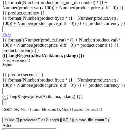
{{ format((Number(product.price_not_discounted) * (1 +
Number(product.vat) / 100)) + Number(product.price_diff || 0)) }}
{{ product.currency }}
{{ format((Number(product.fiyat) * (1 + Number(product.vat) /
100)) + Number(product.price_diff || 0)) }}
{{ product.currency }}
Ekle
{{ format(((Number(product.fiyat) * (1 + Number(product.vat) /
100)) + Number(product.price_diff || 0)) * product.count) }} {{
product.currency }}
({{ langRegex(p.fiyatAciklama, p.lang) }})
{{ active.secenek }}
Seçiniz
{{ product.secenek }}
{{ format((Number(product.fiyat) * (1 + Number(product.vat) /
100)) + Number(product.price_diff || 0)) }}
{{ product.currency }}
({{ langRegex(p.fiyatAciklama, p.lang) }})
Resim Seç
Min: {{ p.min_file_count }}, Max: {{ p.max_file_count }}
Yükle ({{ p.selectedFiles?.length || 0 }} / {{ p.max_file_count }})
Adet