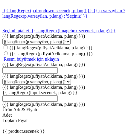
{{ langRegex(p.dropdown.secenek, p.lang) }}
{{ p.varsayilan ?
langRegex(p.varsayilan, p.lang) : 'Seçiniz' }}
Seçimi iptal et
{{ langRegex(imagebox.secenek, p.lang) }}
({{ langRegex(p.fiyatAciklama, p.lang) }})
({{ langRegex(p.fiyatAciklama, p.lang) }})
({{ langRegex(p.fiyatAciklama, p.lang) }})
Resmi büyütmek için tıklayın
({{ langRegex(p.fiyatAciklama, p.lang) }})
({{ langRegex(p.fiyatAciklama, p.lang) }})
({{ langRegex(p.fiyatAciklama, p.lang) }})
{{ langRegex(input.secenek, p.lang) }}
({{ langRegex(p.fiyatAciklama, p.lang) }})
Ürün Adı & Fiyatı
Adet
Toplam Fiyat
{{ product.secenek }}