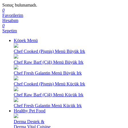
Sonuç bulunamadı.
0
Favorilerim
Hesabım
0
Sepetim
Köpek Menü
Chef Cooked (Pişmiş) Menü Büyük Irk
Chef Raw Barf (Çiğ) Menü Büyük Irk
Chef Fresh Galantin Menü Büyük Irk
Chef Cooked (Pişmiş) Menü Küçük Irk
Chef Raw Barf (Çiğ) Menü Küçük Irk
Chef Fresh Galantin Menü Küçük Irk
Healthy Pet Food
Derma Destek &
Derma Vital Cuisine