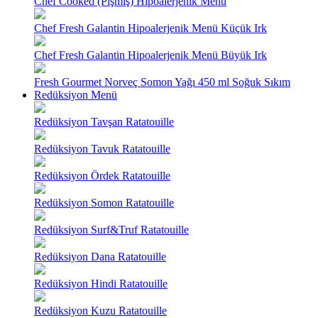
Chef Cooked (Pişmiş) Hipoalerjenik Menü
Chef Fresh Galantin Hipoalerjenik Menü Küçük Irk
Chef Fresh Galantin Hipoalerjenik Menü Büyük Irk
Fresh Gourmet Norveç Somon Yağı 450 ml Soğuk Sıkım
Redüksiyon Menü
Redüksiyon Tavşan Ratatouille
Redüksiyon Tavuk Ratatouille
Redüksiyon Ördek Ratatouille
Redüksiyon Somon Ratatouille
Redüksiyon Surf&Truf Ratatouille
Redüksiyon Dana Ratatouille
Redüksiyon Hindi Ratatouille
Redüksiyon Kuzu Ratatouille