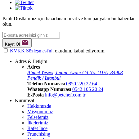
Patili Dostlarımız için hazırlanan fırsat ve kampanyalardan haberdar
olun.
Kayıt Ol
KVKK Sözleşmesi'ni
, okudum, kabul ediyorum.
Adres & İletişim
Adres
Ahmet Yesevi, Imami Azam Cd No:111/A, 34903
Pendik / İstanbul
Telefon Numarası
0850 220 22 64
Whatsapp Numarası
0542 105 20 24
E-Posta
info@petchef.com.tr
Kurumsal
Hakkımızda
Misyonumuz
Felsefemiz
İlkelerimiz
Rafet İnce
Franchising