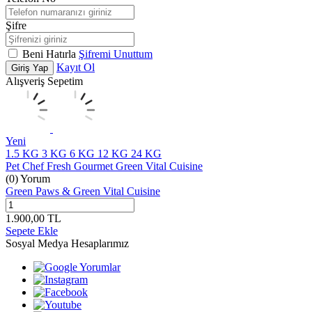
Şifre
Beni Hatırla
Şifremi Unuttum
Kayıt Ol
Giriş Yap
Alışveriş Sepetim
Yeni
1.5 KG
3 KG
6 KG
12 KG
24 KG
Pet Chef Fresh Gourmet Green Vital Cuisine
(0) Yorum
Green Paws & Green Vital Cuisine
1.900,00
TL
Sepete Ekle
Sosyal Medya Hesaplarımız