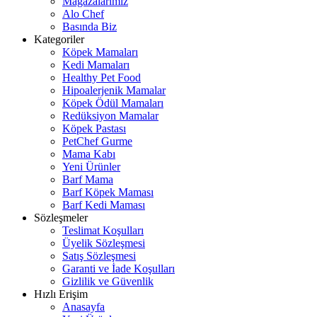
Mağazalarımız
Alo Chef
Basında Biz
Kategoriler
Köpek Mamaları
Kedi Mamaları
Healthy Pet Food
Hipoalerjenik Mamalar
Köpek Ödül Mamaları
Redüksiyon Mamalar
Köpek Pastası
PetChef Gurme
Mama Kabı
Yeni Ürünler
Barf Mama
Barf Köpek Maması
Barf Kedi Maması
Sözleşmeler
Teslimat Koşulları
Üyelik Sözleşmesi
Satış Sözleşmesi
Garanti ve İade Koşulları
Gizlilik ve Güvenlik
Hızlı Erişim
Anasayfa