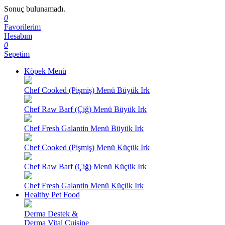
Sonuç bulunamadı.
0
Favorilerim
Hesabım
0
Sepetim
Köpek Menü
Chef Cooked (Pişmiş) Menü Büyük Irk
Chef Raw Barf (Çiğ) Menü Büyük Irk
Chef Fresh Galantin Menü Büyük Irk
Chef Cooked (Pişmiş) Menü Küçük Irk
Chef Raw Barf (Çiğ) Menü Küçük Irk
Chef Fresh Galantin Menü Küçük Irk
Healthy Pet Food
Derma Destek &
Derma Vital Cuisine