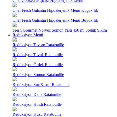
Chef Cooked (Pişmiş) Hipoalerjenik Menü
Chef Fresh Galantin Hipoalerjenik Menü Küçük Irk
Chef Fresh Galantin Hipoalerjenik Menü Büyük Irk
Fresh Gourmet Norveç Somon Yağı 450 ml Soğuk Sıkım
Redüksiyon Menü
Redüksiyon Tavşan Ratatouille
Redüksiyon Tavuk Ratatouille
Redüksiyon Ördek Ratatouille
Redüksiyon Somon Ratatouille
Redüksiyon Surf&Truf Ratatouille
Redüksiyon Dana Ratatouille
Redüksiyon Hindi Ratatouille
Redüksiyon Kuzu Ratatouille