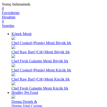
Sonuç bulunamadı.
0
Favorilerim
Hesabım
0
Sepetim
Köpek Menü
Chef Cooked (Pişmiş) Menü Büyük Irk
Chef Raw Barf (Çiğ) Menü Büyük Irk
Chef Fresh Galantin Menü Büyük Irk
Chef Cooked (Pişmiş) Menü Küçük Irk
Chef Raw Barf (Çiğ) Menü Küçük Irk
Chef Fresh Galantin Menü Küçük Irk
Healthy Pet Food
Derma Destek &
Derma Vital Cuisine