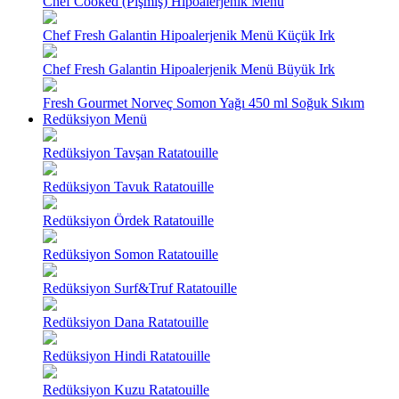
Chef Cooked (Pişmiş) Hipoalerjenik Menü
Chef Fresh Galantin Hipoalerjenik Menü Küçük Irk
Chef Fresh Galantin Hipoalerjenik Menü Büyük Irk
Fresh Gourmet Norveç Somon Yağı 450 ml Soğuk Sıkım
Redüksiyon Menü
Redüksiyon Tavşan Ratatouille
Redüksiyon Tavuk Ratatouille
Redüksiyon Ördek Ratatouille
Redüksiyon Somon Ratatouille
Redüksiyon Surf&Truf Ratatouille
Redüksiyon Dana Ratatouille
Redüksiyon Hindi Ratatouille
Redüksiyon Kuzu Ratatouille