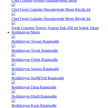
Chef Cooked (Pişmiş) Hipoalerjenik Menü
Chef Fresh Galantin Hipoalerjenik Menü Küçük Irk
Chef Fresh Galantin Hipoalerjenik Menü Büyük Irk
Fresh Gourmet Norveç Somon Yağı 450 ml Soğuk Sıkım
Redüksiyon Menü
Redüksiyon Tavşan Ratatouille
Redüksiyon Tavuk Ratatouille
Redüksiyon Ördek Ratatouille
Redüksiyon Somon Ratatouille
Redüksiyon Surf&Truf Ratatouille
Redüksiyon Dana Ratatouille
Redüksiyon Hindi Ratatouille
Redüksiyon Kuzu Ratatouille