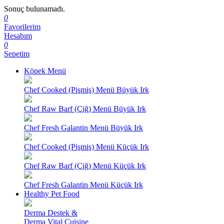
Sonuç bulunamadı.
0
Favorilerim
Hesabım
0
Sepetim
Köpek Menü
Chef Cooked (Pişmiş) Menü Büyük Irk
Chef Raw Barf (Çiğ) Menü Büyük Irk
Chef Fresh Galantin Menü Büyük Irk
Chef Cooked (Pişmiş) Menü Küçük Irk
Chef Raw Barf (Çiğ) Menü Küçük Irk
Chef Fresh Galantin Menü Küçük Irk
Healthy Pet Food
Derma Destek &
Derma Vital Cuisine