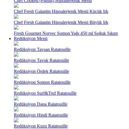
Chef Cooked (Pişmiş) Hipoalerjenik Menü
Chef Fresh Galantin Hipoalerjenik Menü Küçük Irk
Chef Fresh Galantin Hipoalerjenik Menü Büyük Irk
Fresh Gourmet Norveç Somon Yağı 450 ml Soğuk Sıkım
Redüksiyon Menü
Redüksiyon Tavşan Ratatouille
Redüksiyon Tavuk Ratatouille
Redüksiyon Ördek Ratatouille
Redüksiyon Somon Ratatouille
Redüksiyon Surf&Truf Ratatouille
Redüksiyon Dana Ratatouille
Redüksiyon Hindi Ratatouille
Redüksiyon Kuzu Ratatouille