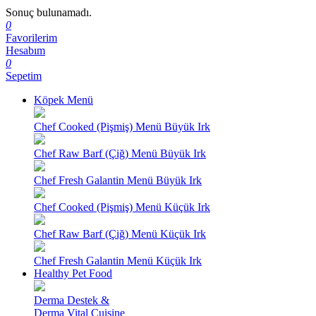
Sonuç bulunamadı.
0
Favorilerim
Hesabım
0
Sepetim
Köpek Menü
Chef Cooked (Pişmiş) Menü Büyük Irk
Chef Raw Barf (Çiğ) Menü Büyük Irk
Chef Fresh Galantin Menü Büyük Irk
Chef Cooked (Pişmiş) Menü Küçük Irk
Chef Raw Barf (Çiğ) Menü Küçük Irk
Chef Fresh Galantin Menü Küçük Irk
Healthy Pet Food
Derma Destek &
Derma Vital Cuisine