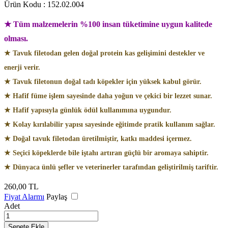
Ürün Kodu :
152.02.004
★ Tüm malzemelerin %100 insan tüketimine uygun kalitede
olması.
★ Tavuk filetodan gelen doğal protein kas gelişimini destekler ve
enerji verir.
★ Tavuk filetonun doğal tadı köpekler için yüksek kabul görür.
★ Hafif füme işlem sayesinde daha yoğun ve çekici bir lezzet sunar.
★ Hafif yapısıyla günlük ödül kullanımına uygundur.
★ Kolay kırılabilir yapısı sayesinde eğitimde pratik kullanım sağlar.
★ Doğal tavuk filetodan üretilmiştir, katkı maddesi içermez.
★ Seçici köpeklerde bile iştahı artıran güçlü bir aromaya sahiptir.
★ Dünyaca ünlü şefler ve veterinerler tarafından geliştirilmiş tariftir.
260,00
TL
Fiyat Alarmı
Paylaş
Adet
Sepete Ekle