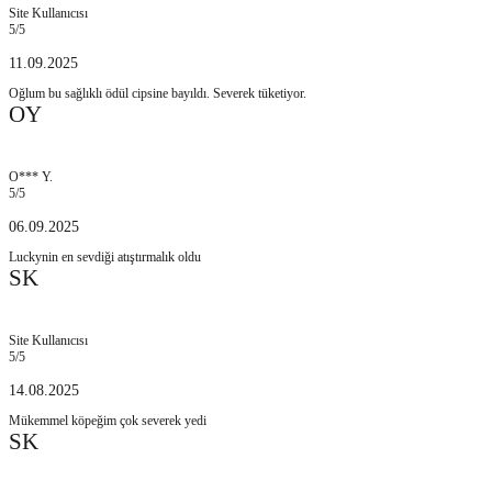
Site Kullanıcısı
5
/5
11.09.2025
Oğlum bu sağlıklı ödül cipsine bayıldı. Severek tüketiyor.
OY
O*** Y.
5
/5
06.09.2025
Luckynin en sevdiği atıştırmalık oldu
SK
Site Kullanıcısı
5
/5
14.08.2025
Mükemmel köpeğim çok severek yedi
SK