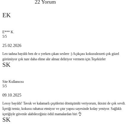
22 Yorum
EK
E*** K.
5
/5
25.02.2026
Leo tadına bayıldı ben de o yerken çıkan seslere :) Açıkçası kokusulezzeti çok güzel
görünüyor çok taze daha elime alır almaz deliriyor vermem için.Teşekürler
SK
Site Kullanıcısı
5
/5
09.10.2025
Lessy bayıldı! Tavuk ve kalamarlı çeşitlerini dönüşümlü veriyorum, ikisini de çok sevdi.
İçeriği temiz, kokusu rahatsız etmiyor ve çıtır yapısı sayesinde kolay yeniyor. Sağlıklı
içeriğiyle güvenle alabileceğiniz ödül mamalardan biri 👌
SK