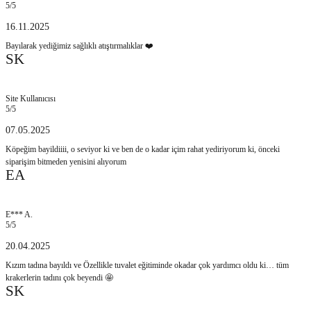
5
/5
16.11.2025
Bayılarak yediğimiz sağlıklı atıştırmalıklar ❤️
SK
Site Kullanıcısı
5
/5
07.05.2025
Köpeğim bayildiiii, o seviyor ki ve ben de o kadar içim rahat yediriyorum ki, önceki
siparişim bitmeden yenisini alıyorum
EA
E*** A.
5
/5
20.04.2025
Kızım tadına bayıldı ve Özellikle tuvalet eğitiminde okadar çok yardımcı oldu ki… tüm
krakerlerin tadını çok beyendi 🤩
SK