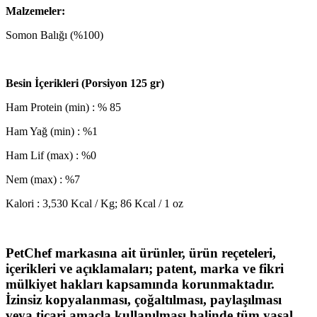
Malzemeler:
Somon Balığı (%100)
Besin İçerikleri (Porsiyon 125 gr)
Ham Protein (min) : % 85
Ham Yağ (min) : %1
Ham Lif (max) : %0
Nem (max) : %7
Kalori : 3,530 Kcal / Kg; 86 Kcal / 1 oz
PetChef markasına ait ürünler, ürün reçeteleri,
içerikleri ve açıklamaları; patent, marka ve fikri
mülkiyet hakları kapsamında korunmaktadır.
İzinsiz kopyalanması, çoğaltılması, paylaşılması
veya ticari amaçla kullanılması halinde tüm yasal