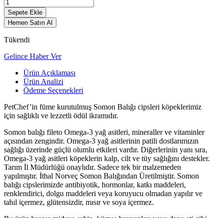
Sepete Ekle
Hemen Satın Al
Tükendi
Gelince Haber Ver
Ürün Açıklaması
Ürün Analizi
Ödeme Seçenekleri
PetChef’in füme kurutulmuş Somon Balığı cipsleri köpeklerimiz
için sağlıklı ve lezzetli ödül ikramıdır.
Somon balığı fileto Omega-3 yağ asitleri, mineraller ve vitaminler
açısından zengindir. Omega-3 yağ asitlerinin patili dostlarımızın
sağlığı üzerinde güçlü olumlu etkileri vardır. Diğerlerinin yanı sıra,
Omega-3 yağ asitleri köpeklerin kalp, cilt ve tüy sağlığını destekler.
Tarım İl Müdürlüğü onaylıdır. Sadece tek bir malzemeden
yapılmıştır. İthal Norveç Somon Balığından Üretilmiştir. Somon
balığı cipslerimizde antibiyotik, hormonlar, katkı maddeleri,
renklendirici, dolgu maddeleri veya koruyucu olmadan yapılır ve
tahıl içermez, glütensizdir, mısır ve soya içermez.