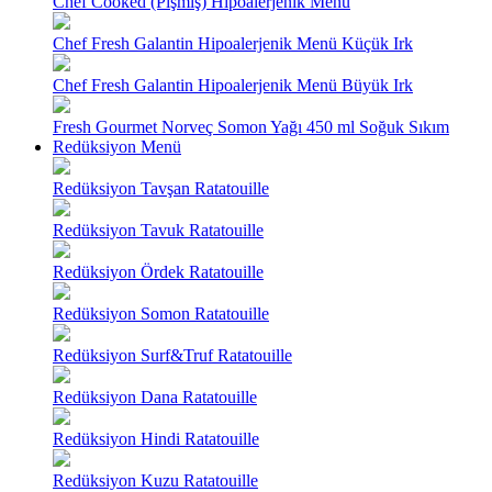
Chef Cooked (Pişmiş) Hipoalerjenik Menü
Chef Fresh Galantin Hipoalerjenik Menü Küçük Irk
Chef Fresh Galantin Hipoalerjenik Menü Büyük Irk
Fresh Gourmet Norveç Somon Yağı 450 ml Soğuk Sıkım
Redüksiyon Menü
Redüksiyon Tavşan Ratatouille
Redüksiyon Tavuk Ratatouille
Redüksiyon Ördek Ratatouille
Redüksiyon Somon Ratatouille
Redüksiyon Surf&Truf Ratatouille
Redüksiyon Dana Ratatouille
Redüksiyon Hindi Ratatouille
Redüksiyon Kuzu Ratatouille