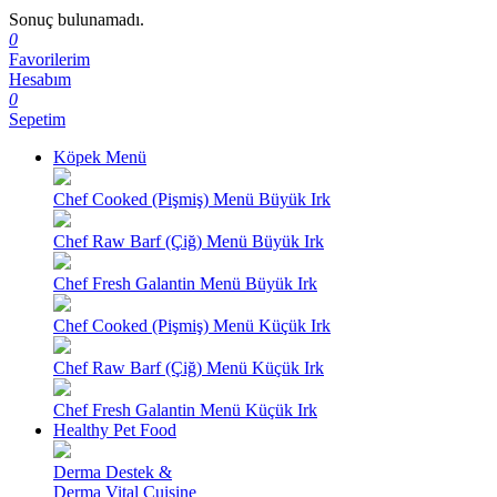
Sonuç bulunamadı.
0
Favorilerim
Hesabım
0
Sepetim
Köpek Menü
Chef Cooked (Pişmiş) Menü Büyük Irk
Chef Raw Barf (Çiğ) Menü Büyük Irk
Chef Fresh Galantin Menü Büyük Irk
Chef Cooked (Pişmiş) Menü Küçük Irk
Chef Raw Barf (Çiğ) Menü Küçük Irk
Chef Fresh Galantin Menü Küçük Irk
Healthy Pet Food
Derma Destek &
Derma Vital Cuisine