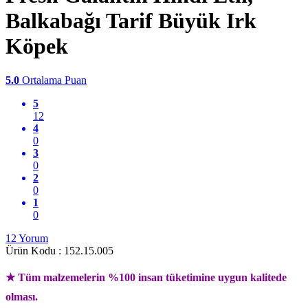
Balkabağı Tarif Büyük Irk
Köpek
5.0
Ortalama Puan
5
12
4
0
3
0
2
0
1
0
12 Yorum
Ürün Kodu :
152.15.005
★ Tüm malzemelerin %100 insan tüketimine uygun kalitede
olması.