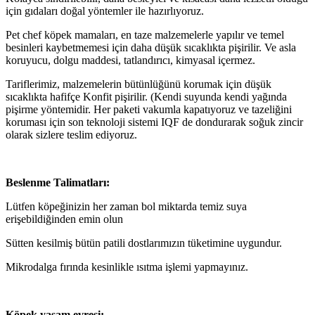
için gıdaları doğal yöntemler ile hazırlıyoruz.
Pet chef köpek mamaları, en taze malzemelerle yapılır ve temel
besinleri kaybetmemesi için daha düşük sıcaklıkta pişirilir. Ve asla
koruyucu, dolgu maddesi, tatlandırıcı, kimyasal içermez.
Tariflerimiz, malzemelerin bütünlüğünü korumak için düşük
sıcaklıkta hafifçe Konfit pişirilir. (Kendi suyunda kendi yağında
pişirme yöntemidir. Her paketi vakumla kapatıyoruz ve tazeliğini
koruması için son teknoloji sistemi IQF de dondurarak soğuk zincir
olarak sizlere teslim ediyoruz.
Beslenme Talimatları:
Lütfen köpeğinizin her zaman bol miktarda temiz suya
erişebildiğinden emin olun
Sütten kesilmiş bütün patili dostlarımızın tüketimine uygundur.
Mikrodalga fırında kesinlikle ısıtma işlemi yapmayınız.
Köpek yaşam evresi: