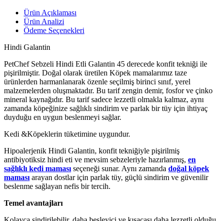
Ürün Açıklaması
Ürün Analizi
Ödeme Seçenekleri
Hindi Galantin
PetChef Sebzeli Hindi Etli Galantin 45 derecede konfit tekniği ile
pişirilmiştir. Doğal olarak üretilen Köpek mamalarımız taze
ürünlerden harmanlanarak özenle seçilmiş birinci sınıf, yerel
malzemelerden oluşmaktadır. Bu tarif zengin demir, fosfor ve çinko
mineral kaynağıdır. Bu tarif sadece lezzetli olmakla kalmaz, aynı
zamanda köpeğinize sağlıklı sindirim ve parlak bir tüy için ihtiyaç
duyduğu en uygun beslenmeyi sağlar.
Kedi &Köpeklerin tüketimine uygundur.
Hipoalerjenik Hindi Galantin, konfit tekniğiyle pişirilmiş
antibiyotiksiz hindi eti ve mevsim sebzeleriyle hazırlanmış,
en
sağlıklı kedi maması
seçeneği sunar. Aynı zamanda
doğal köpek
maması
arayan dostlar için parlak tüy, güçlü sindirim ve güvenilir
beslenme sağlayan nefis bir tercih.
Temel avantajları
Kolayca sindirilebilir, daha besleyici ve kısacası daha lezzetli olduğu