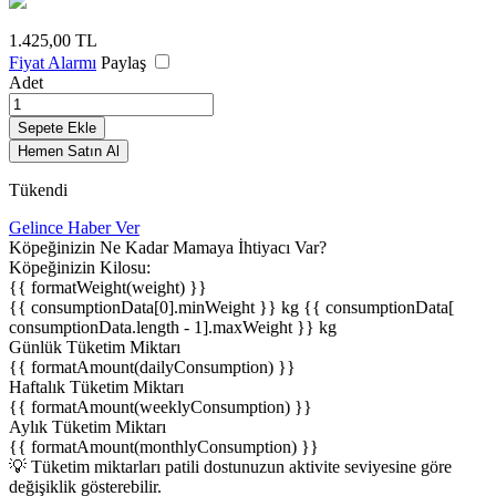
1.425,00
TL
Fiyat Alarmı
Paylaş
Adet
Sepete Ekle
Hemen Satın Al
Tükendi
Gelince Haber Ver
Köpeğinizin Ne Kadar Mamaya İhtiyacı Var?
Köpeğinizin Kilosu:
{{ formatWeight(weight) }}
{{ consumptionData[0].minWeight }} kg
{{ consumptionData[
consumptionData.length - 1].maxWeight }} kg
Günlük Tüketim Miktarı
{{ formatAmount(dailyConsumption) }}
Haftalık Tüketim Miktarı
{{ formatAmount(weeklyConsumption) }}
Aylık Tüketim Miktarı
{{ formatAmount(monthlyConsumption) }}
💡 Tüketim miktarları patili dostunuzun aktivite seviyesine göre
değişiklik gösterebilir.