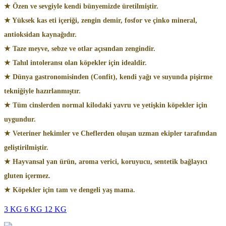
★ Özen ve sevgiyle kendi bünyemizde üretilmiştir.
★ Yüksek kas eti içeriği, zengin demir, fosfor ve çinko mineral,
antioksidan kaynağıdır.
★ Taze meyve, sebze ve otlar açısından zengindir.
★ Tahıl intoleransı olan köpekler için idealdir.
★ Dünya gastronomisinden (Confit), kendi yağı ve suyunda pişirme
tekniğiyle hazırlanmıştır.
★ Tüm cinslerden normal kilodaki yavru ve yetişkin köpekler için
uygundur.
★ Veteriner hekimler ve Cheflerden oluşan uzman ekipler tarafından
geliştirilmiştir.
★ Hayvansal yan ürün, aroma verici, koruyucu, sentetik bağlayıcı
gluten içermez.
★ Köpekler için tam ve dengeli yaş mama.
3 KG
6 KG
12 KG