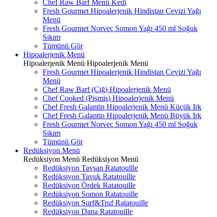
Chef Raw Barf Menü Kedi
Fresh Gourmet Hipoalerjenik Hindistan Cevizi Yağı
Menü
Fresh Gourmet Norveç Somon Yağı 450 ml Soğuk
Sıkım
Tümünü Gör
Hipoalerjenik Menü
Hipoalerjenik Menü
Hipoalerjenik Menü
Fresh Gourmet Hipoalerjenik Hindistan Cevizi Yağı
Menü
Chef Raw Barf (Çiğ) Hipoalerjenik Menü
Chef Cooked (Pişmiş) Hipoalerjenik Menü
Chef Fresh Galantin Hipoalerjenik Menü Küçük Irk
Chef Fresh Galantin Hipoalerjenik Menü Büyük Irk
Fresh Gourmet Norveç Somon Yağı 450 ml Soğuk
Sıkım
Tümünü Gör
Redüksiyon Menü
Redüksiyon Menü
Redüksiyon Menü
Redüksiyon Tavşan Ratatouille
Redüksiyon Tavuk Ratatouille
Redüksiyon Ördek Ratatouille
Redüksiyon Somon Ratatouille
Redüksiyon Surf&Truf Ratatouille
Redüksiyon Dana Ratatouille