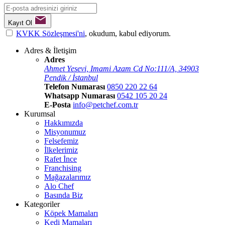
Kayıt Ol
KVKK Sözleşmesi'ni
, okudum, kabul ediyorum.
Adres & İletişim
Adres
Ahmet Yesevi, Imami Azam Cd No:111/A, 34903
Pendik / İstanbul
Telefon Numarası
0850 220 22 64
Whatsapp Numarası
0542 105 20 24
E-Posta
info@petchef.com.tr
Kurumsal
Hakkımızda
Misyonumuz
Felsefemiz
İlkelerimiz
Rafet İnce
Franchising
Mağazalarımız
Alo Chef
Basında Biz
Kategoriler
Köpek Mamaları
Kedi Mamaları