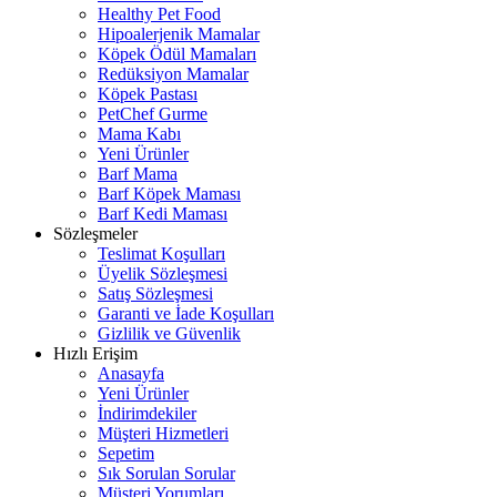
Healthy Pet Food
Hipoalerjenik Mamalar
Köpek Ödül Mamaları
Redüksiyon Mamalar
Köpek Pastası
PetChef Gurme
Mama Kabı
Yeni Ürünler
Barf Mama
Barf Köpek Maması
Barf Kedi Maması
Sözleşmeler
Teslimat Koşulları
Üyelik Sözleşmesi
Satış Sözleşmesi
Garanti ve İade Koşulları
Gizlilik ve Güvenlik
Hızlı Erişim
Anasayfa
Yeni Ürünler
İndirimdekiler
Müşteri Hizmetleri
Sepetim
Sık Sorulan Sorular
Müşteri Yorumları