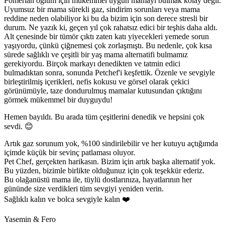
Pomerian oğlum için mükemmel uygun mamayı bulmak kolay değil.
Uyumsuz bir mama sürekli gaz, sindirim sorunları veya mama
reddine neden olabiliyor ki bu da bizim için son derece stresli bir
durum. Ne yazık ki, geçen yıl çok rahatsız edici bir teşhis daha aldı.
Alt çenesinde bir tümör çıktı zaten katı yiyecekleri yemede sorun
yaşıyordu, çünkü çiğnemesi çok zorlaşmıştı. Bu nedenle, çok kısa
sürede sağlıklı ve çeşitli bir yaş mama alternatifi bulmamız
gerekiyordu. Birçok markayı denedikten ve tatmin edici
bulmadıktan sonra, sonunda Petchef'i keşfettik. Özenle ve sevgiyle
birleştirilmiş içerikleri, nefis kokusu ve görsel olarak çekici
görünümüyle, taze dondurulmuş mamalar kutusundan çıktığını
görmek mükemmel bir duyguydu!
Hemen bayıldı. Bu arada tüm çeşitlerini denedik ve hepsini çok
sevdi. 😊
Artık gaz sorunum yok, %100 sindirilebilir ve her kutuyu açtığımda
içimde küçük bir sevinç patlaması oluyor.
Pet Chef, gerçekten harikasın. Bizim için artık başka alternatif yok.
Bu yüzden, bizimle birlikte olduğunuz için çok teşekkür ederiz.
Bu olağanüstü mama ile, tüylü dostlarınıza, hayatlarının her
gününde size verdikleri tüm sevgiyi yeniden verin.
Sağlıklı kalın ve bolca sevgiyle kalın ❤️
Yasemin & Fero