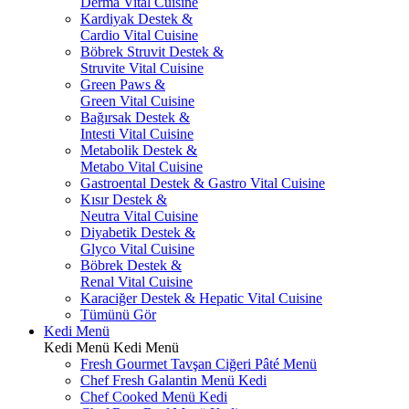
Derma Vital Cuisine
Kardiyak Destek &
Cardio Vital Cuisine
Böbrek Struvit Destek &
Struvite Vital Cuisine
Green Paws &
Green Vital Cuisine
Bağırsak Destek &
Intesti Vital Cuisine
Metabolik Destek &
Metabo Vital Cuisine
Gastroental Destek & Gastro Vital Cuisine
Kısır Destek &
Neutra Vital Cuisine
Diyabetik Destek &
Glyco Vital Cuisine
Böbrek Destek &
Renal Vital Cuisine
Karaciğer Destek & Hepatic Vital Cuisine
Tümünü Gör
Kedi Menü
Kedi Menü
Kedi Menü
Fresh Gourmet Tavşan Ciğeri Pâté Menü
Chef Fresh Galantin Menü Kedi
Chef Cooked Menü Kedi