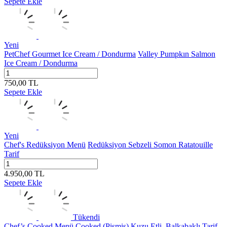
Sepete Ekle
Yeni
PetChef Gourmet Ice Cream / Dondurma
Valley Pumpkın Salmon
Ice Cream / Dondurma
750,00
TL
Sepete Ekle
Yeni
Chef's Redüksiyon Menü
Redüksiyon Sebzeli Somon Ratatouille
Tarif
4.950,00
TL
Sepete Ekle
Tükendi
Chef’s Cooked Menü
Cooked (Pişmiş) Kuzu Etli, Balkabaklı Tarif