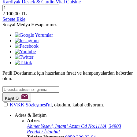
Kardiyak Destek & Cardio Vital Cuisine
2.100,00
TL
Sepete Ekle
Sosyal Medya Hesaplarımız
Patili Dostlarımız için hazırlanan fırsat ve kampanyalardan haberdar
olun.
Kayıt Ol
KVKK Sözleşmesi'ni
, okudum, kabul ediyorum.
Adres & İletişim
Adres
Ahmet Yesevi, Imami Azam Cd No:111/A, 34903
Pendik / İstanbul