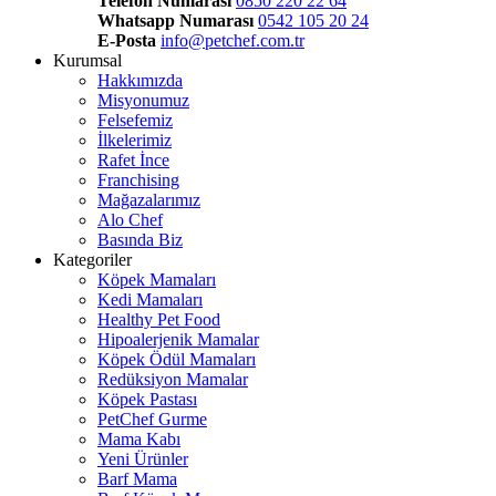
Telefon Numarası
0850 220 22 64
Whatsapp Numarası
0542 105 20 24
E-Posta
info@petchef.com.tr
Kurumsal
Hakkımızda
Misyonumuz
Felsefemiz
İlkelerimiz
Rafet İnce
Franchising
Mağazalarımız
Alo Chef
Basında Biz
Kategoriler
Köpek Mamaları
Kedi Mamaları
Healthy Pet Food
Hipoalerjenik Mamalar
Köpek Ödül Mamaları
Redüksiyon Mamalar
Köpek Pastası
PetChef Gurme
Mama Kabı
Yeni Ürünler
Barf Mama