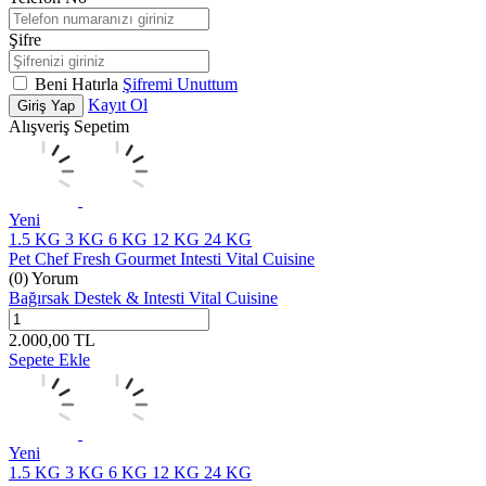
Şifre
Beni Hatırla
Şifremi Unuttum
Kayıt Ol
Giriş Yap
Alışveriş Sepetim
Yeni
1.5 KG
3 KG
6 KG
12 KG
24 KG
Pet Chef Fresh Gourmet Intesti Vital Cuisine
(0) Yorum
Bağırsak Destek & Intesti Vital Cuisine
2.000,00
TL
Sepete Ekle
Yeni
1.5 KG
3 KG
6 KG
12 KG
24 KG