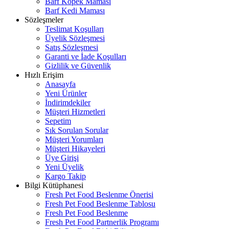
Barf Köpek Maması
Barf Kedi Maması
Sözleşmeler
Teslimat Koşulları
Üyelik Sözleşmesi
Satış Sözleşmesi
Garanti ve İade Koşulları
Gizlilik ve Güvenlik
Hızlı Erişim
Anasayfa
Yeni Ürünler
İndirimdekiler
Müşteri Hizmetleri
Sepetim
Sık Sorulan Sorular
Müşteri Yorumları
Müşteri Hikayeleri
Üye Girişi
Yeni Üyelik
Kargo Takip
Bilgi Kütüphanesi
Fresh Pet Food Beslenme Önerisi
Fresh Pet Food Beslenme Tablosu
Fresh Pet Food Beslenme
Fresh Pet Food Partnerlik Programı