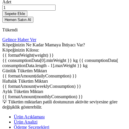
Adet
Sepete Ekle
Hemen Satın Al
Tükendi
Gelince Haber Ver
Köpeğinizin Ne Kadar Mamaya İhtiyacı Var?
Köpeğinizin Kilosu:
{{ formatWeight(weight) }}
{{ consumptionData[0].minWeight }} kg
{{ consumptionData[
consumptionData.length - 1].maxWeight }} kg
Günlük Tüketim Miktarı
{{ formatAmount(dailyConsumption) }}
Haftalık Tüketim Miktarı
{{ formatAmount(weeklyConsumption) }}
Aylık Tüketim Miktarı
{{ formatAmount(monthlyConsumption) }}
💡 Tüketim miktarları patili dostunuzun aktivite seviyesine göre
değişiklik gösterebilir.
Ürün Açıklaması
Ürün Analizi
Ödeme Seçenekleri