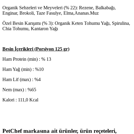
Organik Sebzeleri ve Meyveleri (% 22): Rezene, Balkabağı,
Enginar, Brokoli, Taze Fasulye, Elma,Ananas.Muz
Özel Besin Karışımı (% 3): Organik Keten Tohumu Yağı, Spirulina,
Chia Tohumu, Kantaron Yağı
Besin İçerikleri (Porsiyon 125 gr)
Ham Protein (min) : % 13
Ham Yağ (min) : %10
Ham Lif (max) : %4
Nem (max) : %65
Kalori : 111,0 Kcal
PetChef markasına ait ürünler, ürün reçeteleri,