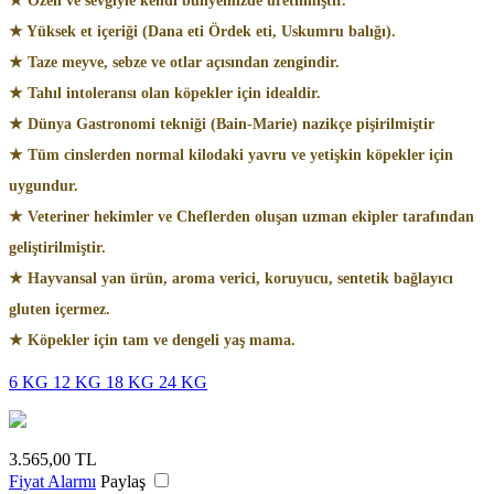
★ Özen ve sevgiyle kendi bünyemizde üretilmiştir.
★ Yüksek et içeriği (Dana eti Ördek eti, Uskumru balığı).
★ Taze meyve, sebze ve otlar açısından zengindir.
★ Tahıl intoleransı olan köpekler için idealdir.
★ Dünya Gastronomi tekniği (Bain-Marie) nazikçe pişirilmiştir
★ Tüm cinslerden normal kilodaki yavru ve yetişkin köpekler için
uygundur.
★ Veteriner hekimler ve Cheflerden oluşan uzman ekipler tarafından
geliştirilmiştir.
★ Hayvansal yan ürün, aroma verici, koruyucu, sentetik bağlayıcı
gluten içermez.
★ Köpekler için tam ve dengeli yaş mama.
6 KG
12 KG
18 KG
24 KG
3.565,00
TL
Fiyat Alarmı
Paylaş