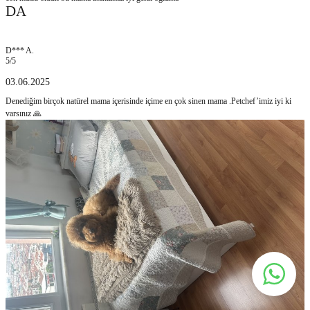
DA
D*** A.
5
/5
03.06.2025
Denediğim birçok natürel mama içerisinde içime en çok sinen mama .Petchef’imiz iyi ki
varsınız 🙏