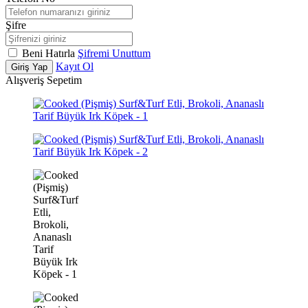
Şifre
Beni Hatırla
Şifremi Unuttum
Kayıt Ol
Giriş Yap
Alışveriş Sepetim