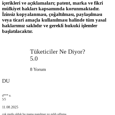
içerikleri ve açıklamaları; patent, marka ve fikri
mülkiyet hakları kapsamında korunmaktadır.
İzinsiz kopyalanması, çoğaltılması, paylaşılması
veya ticari amaçla kullanılması halinde tüm yasal
haklarımız saklıdır ve gerekli hukuki işlemler
başlatılacaktır.
Tüketiciler Ne Diyor?
5.0
8 Yorum
DU
d*** u.
5
/5
11.08.2025
cok mutlu olduk bu mama ınanılmaz ıyı geldı oğluma