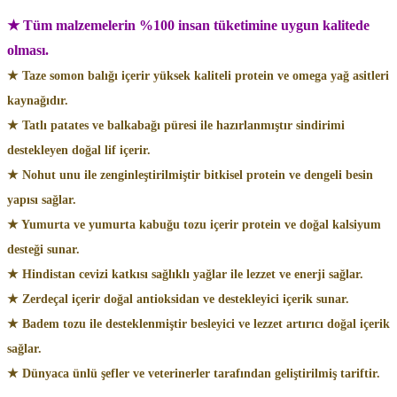
★ Tüm malzemelerin %100 insan tüketimine uygun kalitede
olması.
★ Taze somon balığı içerir yüksek kaliteli protein ve omega yağ asitleri
kaynağıdır.
★ Tatlı patates ve balkabağı püresi ile hazırlanmıştır sindirimi
destekleyen doğal lif içerir.
★ Nohut unu ile zenginleştirilmiştir bitkisel protein ve dengeli besin
yapısı sağlar.
★ Yumurta ve yumurta kabuğu tozu içerir protein ve doğal kalsiyum
desteği sunar.
★ Hindistan cevizi katkısı sağlıklı yağlar ile lezzet ve enerji sağlar.
★ Zerdeçal içerir doğal antioksidan ve destekleyici içerik sunar.
★ Badem tozu ile desteklenmiştir besleyici ve lezzet artırıcı doğal içerik
sağlar.
★ Dünyaca ünlü şefler ve veterinerler tarafından geliştirilmiş tariftir.