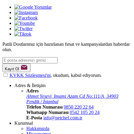
Patili Dostlarımız için hazırlanan fırsat ve kampanyalardan haberdar
olun.
Kayıt Ol
KVKK Sözleşmesi'ni
, okudum, kabul ediyorum.
Adres & İletişim
Adres
Ahmet Yesevi, Imami Azam Cd No:111/A, 34903
Pendik / İstanbul
Telefon Numarası
0850 220 22 64
Whatsapp Numarası
0542 105 20 24
E-Posta
info@petchef.com.tr
Kurumsal
Hakkımızda
Misyonumuz