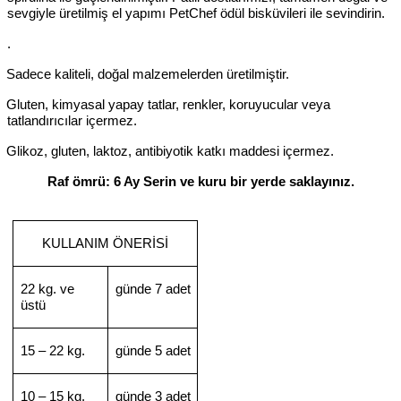
sevgiyle üretilmiş el yapımı PetChef ödül bisküvileri ile sevindirin.
.
Sadece kaliteli, doğal malzemelerden üretilmiştir.
Gluten, kimyasal yapay tatlar, renkler, koruyucular veya
tatlandırıcılar içermez.
Glikoz, gluten, laktoz, antibiyotik katkı maddesi içermez.
Raf ömrü: 6 Ay Serin ve kuru bir yerde saklayınız.
KULLANIM ÖNERİSİ
22 kg. ve
günde 7 adet
üstü
15 – 22 kg.
günde 5 adet
10 – 15 kg.
günde 3 adet