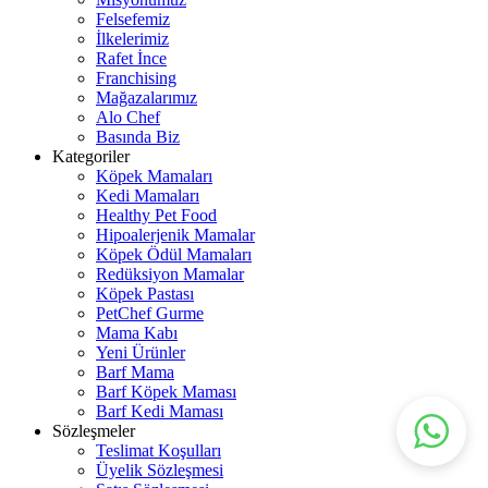
Felsefemiz
İlkelerimiz
Rafet İnce
Franchising
Mağazalarımız
Alo Chef
Basında Biz
Kategoriler
Köpek Mamaları
Kedi Mamaları
Healthy Pet Food
Hipoalerjenik Mamalar
Köpek Ödül Mamaları
Redüksiyon Mamalar
Köpek Pastası
PetChef Gurme
Mama Kabı
Yeni Ürünler
Barf Mama
Barf Köpek Maması
Barf Kedi Maması
Sözleşmeler
Teslimat Koşulları
Üyelik Sözleşmesi