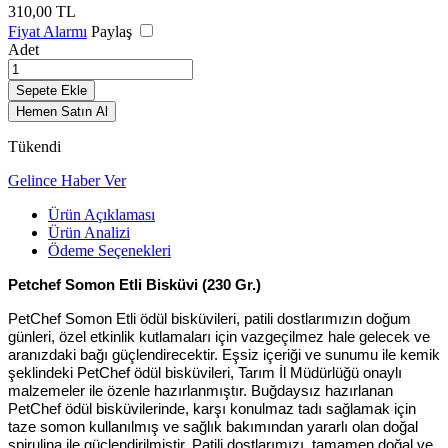
310,00
TL
Fiyat Alarmı
Paylaş
Adet
Sepete Ekle
Hemen Satın Al
Tükendi
Gelince Haber Ver
Ürün Açıklaması
Ürün Analizi
Ödeme Seçenekleri
Petchef Somon Etli Bisküvi (230 Gr.)
PetChef Somon Etli ödül bisküvileri, patili dostlarımızın doğum
günleri, özel etkinlik kutlamaları için vazgeçilmez hale gelecek ve
aranızdaki bağı güçlendirecektir.
Eşsiz içeriği ve sunumu ile kemik
şeklindeki PetChef ödül bisküvileri, Tarım İl Müdürlüğü onaylı
malzemeler ile özenle hazırlanmıştır. Buğdaysız hazırlanan
PetChef ödül bisküvilerinde, karşı konulmaz tadı sağlamak için
taze somon kullanılmış ve sağlık bakımından yararlı olan doğal
spirulina ile güçlendirilmiştir. Patili dostlarımızı, tamamen doğal ve