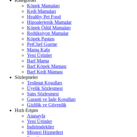
Kategoriler
Köpek Mamaları
Kedi Mamaları
Healthy Pet Food
Hipoalerjenik Mamalar
Köpek Ödül Mamaları
Redüksiyon Mamalar
Köpek Pastası
PetChef Gurme
Mama Kabı
Yeni Ürünler
Barf Mama
Barf Köpek Maması
Barf Kedi Maması
Sözleşmeler
Teslimat Koşulları
Üyelik Sözleşmesi
Satış Sözleşmesi
Garanti ve İade Koşulları
Gizlilik ve Güvenlik
Hızlı Erişim
Anasayfa
Yeni Ürünler
İndirimdekiler
Müşteri Hizmetleri