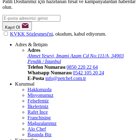
Patili Dostlarımız için hazırlanan fırsat ve kampanyalardan haberdar
olun.
Kayıt Ol
KVKK Sözleşmesi'ni
, okudum, kabul ediyorum.
Adres & İletişim
Adres
Ahmet Yesevi, Imami Azam Cd No:111/A, 34903
Pendik / İstanbul
Telefon Numarası
0850 220 22 64
Whatsapp Numarası
0542 105 20 24
E-Posta
info@petchef.com.tr
Kurumsal
Hakkımızda
Misyonumuz
Felsefemiz
İlkelerimiz
Rafet İnce
Franchising
Mağazalarımız
Alo Chef
Basında Biz