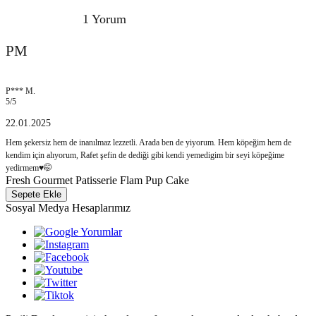
1 Yorum
PM
P*** M.
5
/5
22.01.2025
Hem şekersiz hem de inanılmaz lezzetli. Arada ben de yiyorum. Hem köpeğim hem de
kendim için alıyorum, Rafet şefin de dediği gibi kendi yemedigim bir seyi köpeğime
yedirmem♥️🤭
Fresh Gourmet Patisserie Flam Pup Cake
Sepete Ekle
Sosyal Medya Hesaplarımız