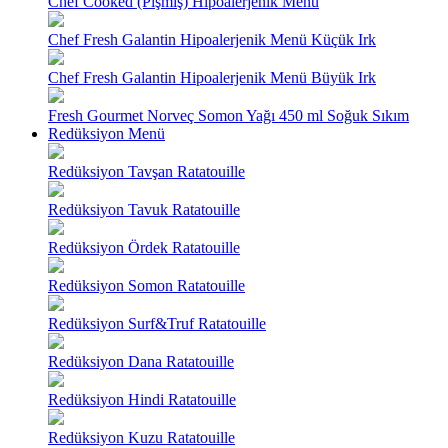
Chef Cooked (Pişmiş) Hipoalerjenik Menü
Chef Fresh Galantin Hipoalerjenik Menü Küçük Irk
Chef Fresh Galantin Hipoalerjenik Menü Büyük Irk
Fresh Gourmet Norveç Somon Yağı 450 ml Soğuk Sıkım
Redüksiyon Menü
Redüksiyon Tavşan Ratatouille
Redüksiyon Tavuk Ratatouille
Redüksiyon Ördek Ratatouille
Redüksiyon Somon Ratatouille
Redüksiyon Surf&Truf Ratatouille
Redüksiyon Dana Ratatouille
Redüksiyon Hindi Ratatouille
Redüksiyon Kuzu Ratatouille