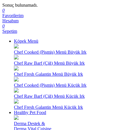
Sonuç bulunamadı.
0
Favorilerim
Hesabım
0
Sepetim
Köpek Menü
Chef Cooked (Pişmiş) Menü Büyük Irk
Chef Raw Barf (Çiğ) Menü Büyük Irk
Chef Fresh Galantin Menü Büyük Irk
Chef Cooked (Pişmiş) Menü Küçük Irk
Chef Raw Barf (Çiğ) Menü Küçük Irk
Chef Fresh Galantin Menü Küçük Irk
Healthy Pet Food
Derma Destek &
Derma Vital Cuisine