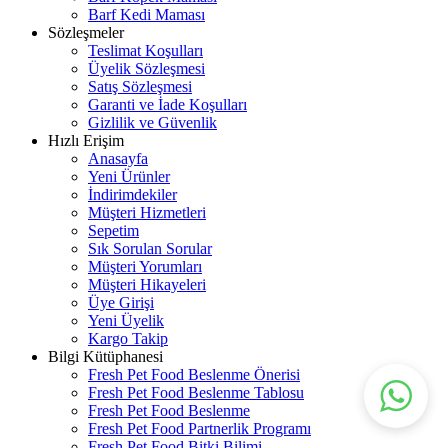
Barf Kedi Maması
Sözleşmeler
Teslimat Koşulları
Üyelik Sözleşmesi
Satış Sözleşmesi
Garanti ve İade Koşulları
Gizlilik ve Güvenlik
Hızlı Erişim
Anasayfa
Yeni Ürünler
İndirimdekiler
Müşteri Hizmetleri
Sepetim
Sık Sorulan Sorular
Müşteri Yorumları
Müşteri Hikayeleri
Üye Girişi
Yeni Üyelik
Kargo Takip
Bilgi Kütüphanesi
Fresh Pet Food Beslenme Önerisi
Fresh Pet Food Beslenme Tablosu
Fresh Pet Food Beslenme
Fresh Pet Food Partnerlik Programı
Fresh Pet Food Bitki Bilimi