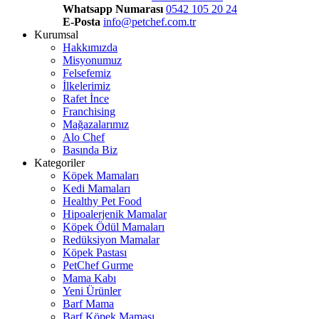
Whatsapp Numarası
0542 105 20 24
E-Posta
info@petchef.com.tr
Kurumsal
Hakkımızda
Misyonumuz
Felsefemiz
İlkelerimiz
Rafet İnce
Franchising
Mağazalarımız
Alo Chef
Basında Biz
Kategoriler
Köpek Mamaları
Kedi Mamaları
Healthy Pet Food
Hipoalerjenik Mamalar
Köpek Ödül Mamaları
Redüksiyon Mamalar
Köpek Pastası
PetChef Gurme
Mama Kabı
Yeni Ürünler
Barf Mama
Barf Köpek Maması