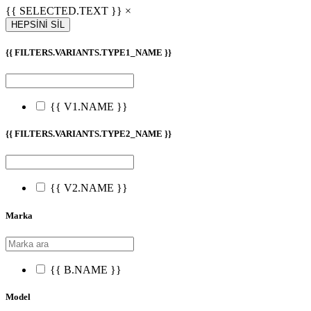
{{ SELECTED.TEXT }} ×
HEPSİNİ SİL
{{ FILTERS.VARIANTS.TYPE1_NAME }}
{{ V1.NAME }}
{{ FILTERS.VARIANTS.TYPE2_NAME }}
{{ V2.NAME }}
Marka
{{ B.NAME }}
Model