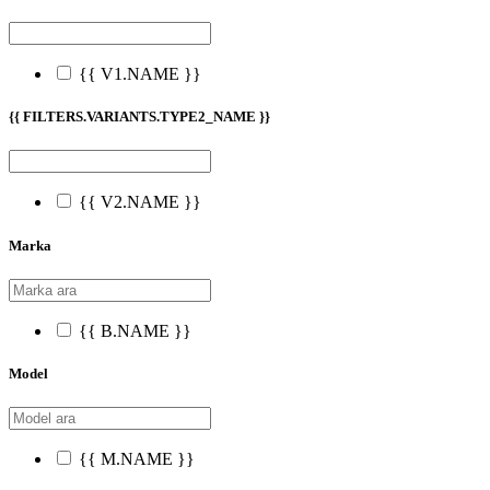
{{ V1.NAME }}
{{ FILTERS.VARIANTS.TYPE2_NAME }}
{{ V2.NAME }}
Marka
{{ B.NAME }}
Model
{{ M.NAME }}