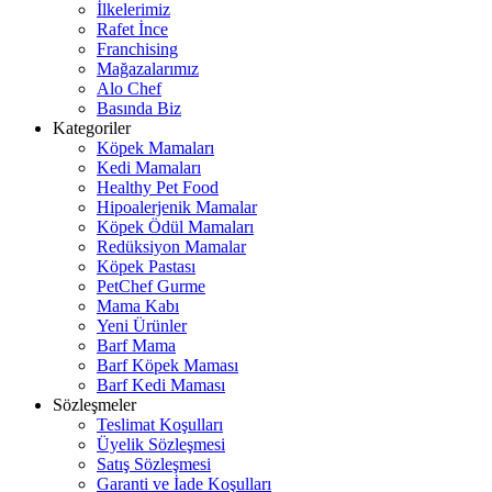
İlkelerimiz
Rafet İnce
Franchising
Mağazalarımız
Alo Chef
Basında Biz
Kategoriler
Köpek Mamaları
Kedi Mamaları
Healthy Pet Food
Hipoalerjenik Mamalar
Köpek Ödül Mamaları
Redüksiyon Mamalar
Köpek Pastası
PetChef Gurme
Mama Kabı
Yeni Ürünler
Barf Mama
Barf Köpek Maması
Barf Kedi Maması
Sözleşmeler
Teslimat Koşulları
Üyelik Sözleşmesi
Satış Sözleşmesi
Garanti ve İade Koşulları