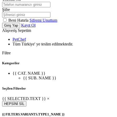
Şifre
Beni Hatırla
Şifremi Unuttum
Kayıt Ol
Giriş Yap
Alışveriş Sepetim
PetChef
Tüm Türkiye' ye teslim edilmektedir.
Filtre
Kategoriler
{{ CAT. NAME }}
{{ SUB. NAME }}
Seçilen Filtreler
{{ SELECTED.TEXT }} ×
HEPSİNİ SİL
{{ FILTERS.VARIANTS.TYPE1_NAME }}