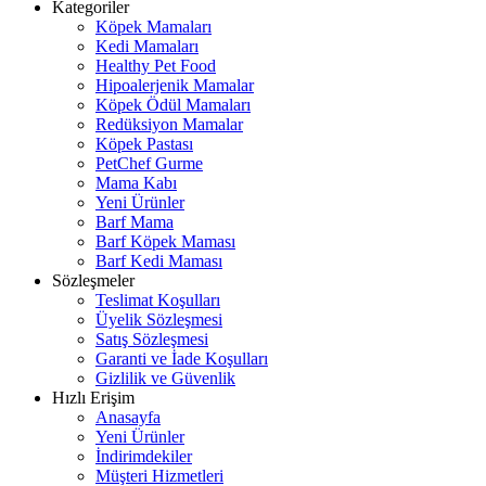
Kategoriler
Köpek Mamaları
Kedi Mamaları
Healthy Pet Food
Hipoalerjenik Mamalar
Köpek Ödül Mamaları
Redüksiyon Mamalar
Köpek Pastası
PetChef Gurme
Mama Kabı
Yeni Ürünler
Barf Mama
Barf Köpek Maması
Barf Kedi Maması
Sözleşmeler
Teslimat Koşulları
Üyelik Sözleşmesi
Satış Sözleşmesi
Garanti ve İade Koşulları
Gizlilik ve Güvenlik
Hızlı Erişim
Anasayfa
Yeni Ürünler
İndirimdekiler
Müşteri Hizmetleri