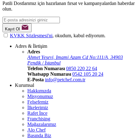
Patili Dostlarımız için hazırlanan fırsat ve kampanyalardan haberdar
olun.
Kayıt Ol
KVKK Sözleşmesi'ni
, okudum, kabul ediyorum.
Adres & İletişim
Adres
Ahmet Yesevi, Imami Azam Cd No:111/A, 34903
Pendik / İstanbul
Telefon Numarası
0850 220 22 64
Whatsapp Numarası
0542 105 20 24
E-Posta
info@petchef.com.tr
Kurumsal
Hakkımızda
Misyonumuz
Felsefemiz
İlkelerimiz
Rafet İnce
Franchising
Mağazalarımız
Alo Chef
Basında Biz