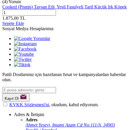
(4) Yorum
Cooked (Pişmiş) Tavşan Etli, Yeşil Fasulyeli Tarif Küçük Irk Köpek
1.875,00
TL
Sepete Ekle
Sosyal Medya Hesaplarımız
Patili Dostlarımız için hazırlanan fırsat ve kampanyalardan haberdar
olun.
Kayıt Ol
KVKK Sözleşmesi'ni
, okudum, kabul ediyorum.
Adres & İletişim
Adres
Ahmet Yesevi, Imami Azam Cd No:111/A, 34903