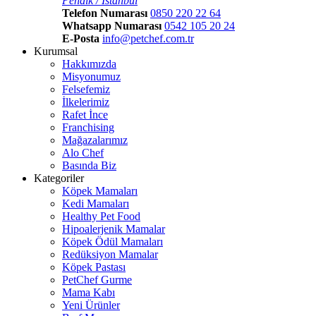
Pendik / İstanbul
Telefon Numarası
0850 220 22 64
Whatsapp Numarası
0542 105 20 24
E-Posta
info@petchef.com.tr
Kurumsal
Hakkımızda
Misyonumuz
Felsefemiz
İlkelerimiz
Rafet İnce
Franchising
Mağazalarımız
Alo Chef
Basında Biz
Kategoriler
Köpek Mamaları
Kedi Mamaları
Healthy Pet Food
Hipoalerjenik Mamalar
Köpek Ödül Mamaları
Redüksiyon Mamalar
Köpek Pastası
PetChef Gurme
Mama Kabı
Yeni Ürünler