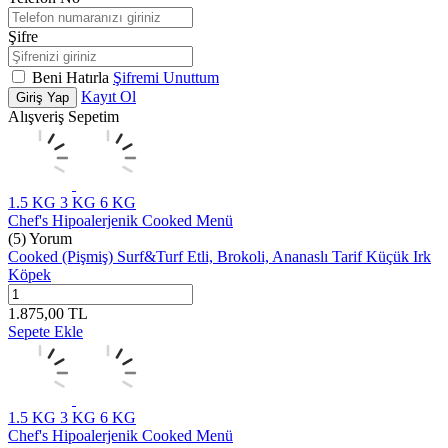
Şifre
Beni Hatırla
Şifremi Unuttum
Kayıt Ol
Giriş Yap
Alışveriş Sepetim
1.5 KG
3 KG
6 KG
Chef's Hipoalerjenik Cooked Menü
(5) Yorum
Cooked (Pişmiş) Surf&Turf Etli, Brokoli, Ananaslı Tarif Küçük Irk
Köpek
1.875,00
TL
Sepete Ekle
1.5 KG
3 KG
6 KG
Chef's Hipoalerjenik Cooked Menü