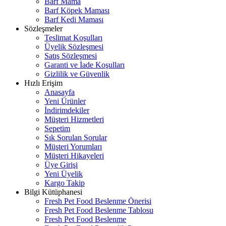
Barf Mama
Barf Köpek Maması
Barf Kedi Maması
Sözleşmeler
Teslimat Koşulları
Üyelik Sözleşmesi
Satış Sözleşmesi
Garanti ve İade Koşulları
Gizlilik ve Güvenlik
Hızlı Erişim
Anasayfa
Yeni Ürünler
İndirimdekiler
Müşteri Hizmetleri
Sepetim
Sık Sorulan Sorular
Müşteri Yorumları
Müşteri Hikayeleri
Üye Girişi
Yeni Üyelik
Kargo Takip
Bilgi Kütüphanesi
Fresh Pet Food Beslenme Önerisi
Fresh Pet Food Beslenme Tablosu
Fresh Pet Food Beslenme